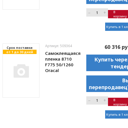
–
+
В
корзину
Купить в 1 к
Артикул: 509364
60 316 ру
Cрок поставки
от 1 до 30 дней
Самоклеящаяся
пленка 8710
Купить чере
F775 50/1260
тенде
Oracal
В
перепродавец
–
+
В
корзину
Купить в 1 к