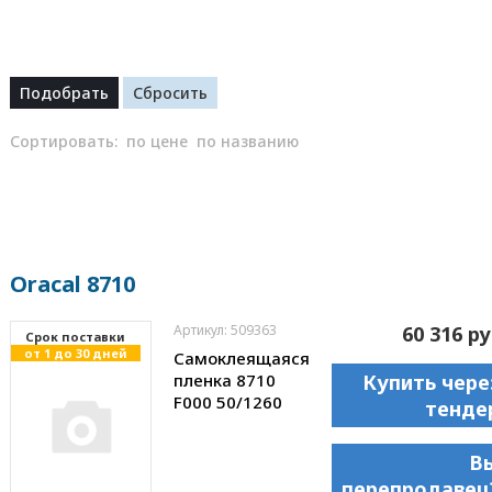
Сортировать:
по цене
по названию
Oracal 8710
Артикул: 509363
60 316 ру
Cрок поставки
от 1 до 30 дней
Самоклеящаяся
пленка 8710
Купить чере
F000 50/1260
тенде
В
перепродавец