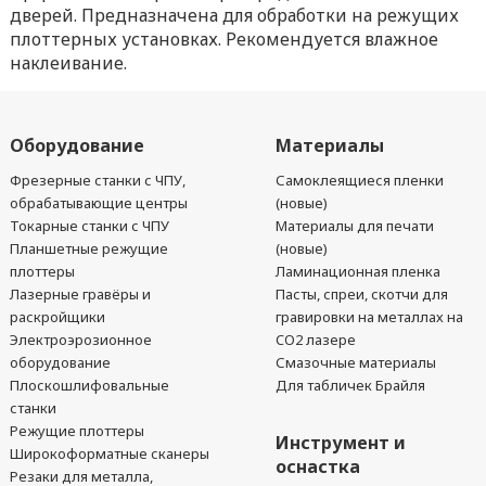
дверей. Предназначена для обработки на режущих
плоттерных установках. Рекомендуется влажное
наклеивание.
Оборудование
Материалы
Фрезерные станки с ЧПУ,
Самоклеящиеся пленки
обрабатывающие центры
(новые)
Токарные станки с ЧПУ
Материалы для печати
Планшетные режущие
(новые)
плоттеры
Ламинационная пленка
Лазерные гравёры и
Пасты, спреи, скотчи для
раскройщики
гравировки на металлах на
Электроэрозионное
CO2 лазере
оборудование
Смазочные материалы
Плоскошлифовальные
Для табличек Брайля
станки
Режущие плоттеры
Инструмент и
Широкоформатные сканеры
оснастка
Резаки для металла,