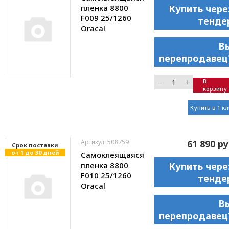
пленка 8800
Купить чере
F009 25/1260
тенде
Oracal
В
перепродавец
–
+
В
корзину
Купить в 1 к
Артикул: 508759
61 890 ру
Cрок поставки
от 1 до 30 дней
Самоклеящаяся
пленка 8800
Купить чере
F010 25/1260
тенде
Oracal
В
перепродавец