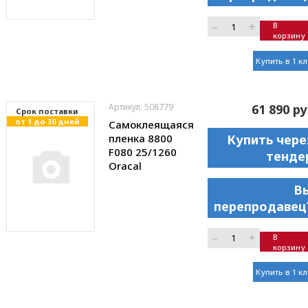
–
+
В
корзину
Купить в 1 к
Артикул: 508779
61 890 ру
Cрок поставки
от 1 до 30 дней
Самоклеящаяся
пленка 8800
Купить чере
F080 25/1260
тенде
Oracal
В
перепродавец
–
+
В
корзину
Купить в 1 к