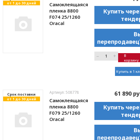
от 1 до 30 дней
Самоклеящаяся
пленка 8800
Купить чере
F074 25/1260
тенде
Oracal
В
перепродавец
–
+
В
корзину
Купить в 1 к
Артикул: 508778
61 890 ру
Cрок поставки
от 1 до 30 дней
Самоклеящаяся
пленка 8800
Купить чере
F079 25/1260
тенде
Oracal
В
перепродавец