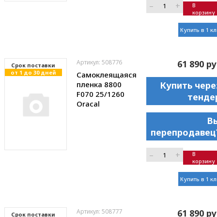
–
+
В
корзину
Купить в 1 к
Артикул: 508776
61 890 ру
Cрок поставки
от 1 до 30 дней
Самоклеящаяся
пленка 8800
Купить чере
F070 25/1260
тенде
Oracal
В
перепродавец
–
+
В
корзину
Купить в 1 к
Артикул: 508777
61 890 ру
Cрок поставки