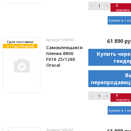
–
+
В
корзину
Купить в 1 к
Артикул: 508760
61 890 ру
Cрок поставки
от 1 до 30 дней
Самоклеящаяся
пленка 8800
Купить чере
F016 25/1260
тенде
Oracal
В
перепродавец
–
+
В
корзину
Купить в 1 к
Артикул: 508761
61 890 ру