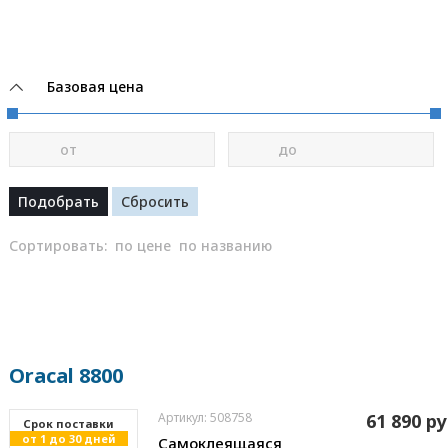
Базовая цена
от
до
Сортировать:
по цене
по названию
Oracal 8800
Артикул: 508758
61 890 ру
Cрок поставки
от 1 до 30 дней
Самоклеящаяся