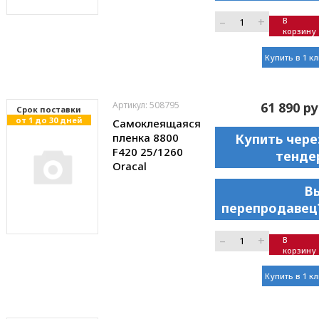
–
+
В
корзину
Купить в 1 к
Артикул: 508795
61 890 ру
Cрок поставки
от 1 до 30 дней
Самоклеящаяся
пленка 8800
Купить чере
F420 25/1260
тенде
Oracal
В
перепродавец
–
+
В
корзину
Купить в 1 к