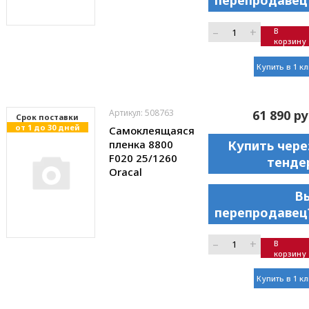
перепродавец
–
+
В
корзину
Купить в 1 к
Артикул: 508763
61 890 ру
Cрок поставки
от 1 до 30 дней
Самоклеящаяся
пленка 8800
Купить чере
F020 25/1260
тенде
Oracal
В
перепродавец
–
+
В
корзину
Купить в 1 к