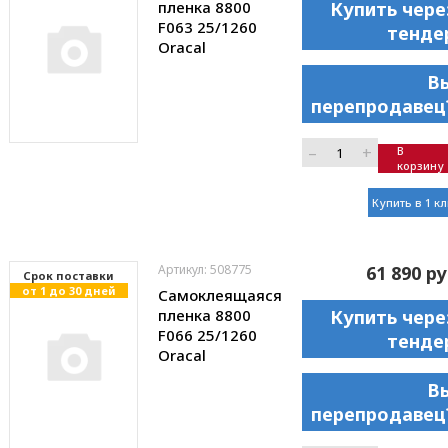
пленка 8800
Купить чере
F063 25/1260
тенде
Oracal
В
перепродавец
–
+
В
корзину
Купить в 1 к
Артикул: 508775
61 890 ру
Cрок поставки
от 1 до 30 дней
Самоклеящаяся
пленка 8800
Купить чере
F066 25/1260
тенде
Oracal
В
перепродавец