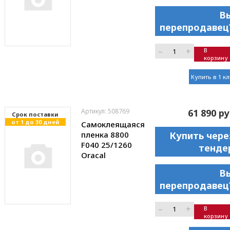
В
перепродавец
–
+
В
корзину
Купить в 1 к
Артикул: 508769
61 890 ру
Cрок поставки
от 1 до 30 дней
Самоклеящаяся
пленка 8800
Купить чере
F040 25/1260
тенде
Oracal
В
перепродавец
–
+
В
корзину