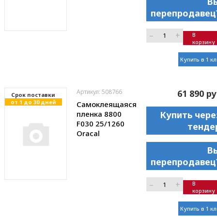
В
перепродавец
–
+
В
корзину
Купить в 1 к
Артикул: 508766
61 890 ру
Cрок поставки
от 1 до 30 дней
Самоклеящаяся
пленка 8800
Купить чере
F030 25/1260
тенде
Oracal
В
перепродавец
–
+
В
корзину
Купить в 1 к