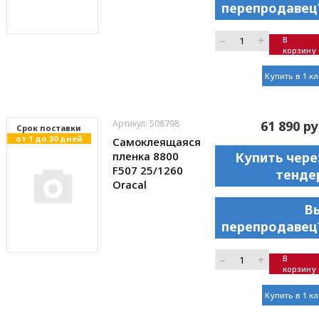
перепродавец
–
+
В
корзину
Купить в 1 к
Артикул: 508798
61 890 ру
Cрок поставки
от 1 до 30 дней
Самоклеящаяся
пленка 8800
Купить чере
F507 25/1260
тенде
Oracal
В
перепродавец
–
+
В
корзину
Купить в 1 к