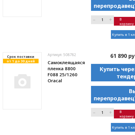
перепродавец
–
+
В
корзину
Купить в 1 к
Артикул: 508782
61 890 ру
Cрок поставки
от 1 до 30 дней
Самоклеящаяся
пленка 8800
Купить чере
F088 25/1260
тенде
Oracal
В
перепродавец
–
+
В
корзину
Купить в 1 к