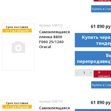
Купить в 1 к
Артикул: 508773
61 890 ру
Cрок поставки
от 1 до 30 дней
Самоклеящаяся
пленка 8800
Купить чере
F060 25/1260
тенде
Oracal
В
перепродавец
–
+
В
корзину
Купить в 1 к
Артикул: 508774
61 890 ру
Cрок поставки
от 1 до 30 дней
Самоклеящаяся