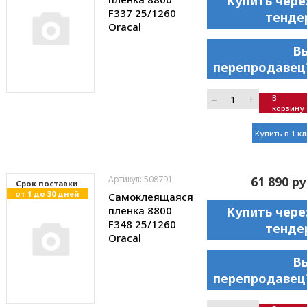
Купить чере
F337 25/1260
тенде
Oracal
В
перепродавец
–
+
В
корзину
Купить в 1 к
Артикул: 508791
61 890 ру
Cрок поставки
от 1 до 30 дней
Самоклеящаяся
пленка 8800
Купить чере
F348 25/1260
тенде
Oracal
В
перепродавец