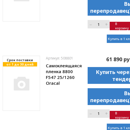
В
перепродавец
–
+
В
корзину
Купить в 1 к
Артикул: 508801
61 890 ру
Cрок поставки
от 1 до 30 дней
Самоклеящаяся
пленка 8800
Купить чере
F547 25/1260
тенде
Oracal
В
перепродавец
–
+
В
корзину
Купить в 1 к