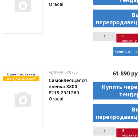
Oracal
В
перепродавец
–
+
В
корзину
Купить в 1 к
Артикул: 508788
61 890 ру
Cрок поставки
от 1 до 30 дней
Самоклеящаяся
пленка 8800
Купить чере
F219 25/1260
тенде
Oracal
В
перепродавец
–
+
В
корзину