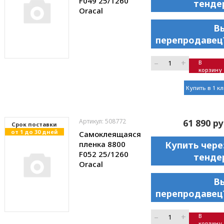
F049 25/1260
тенде
Oracal
В
перепродавец
–
+
В
корзину
Купить в 1 к
Артикул: 508772
61 890 ру
Cрок поставки
от 1 до 30 дней
Самоклеящаяся
пленка 8800
Купить чере
F052 25/1260
тенде
Oracal
В
перепродавец
–
+
В
корзину