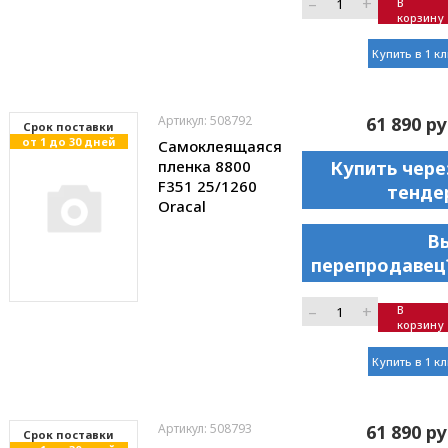
–
+
В
корзину
Купить в 1 к
Артикул: 508792
61 890 ру
Cрок поставки
от 1 до 30 дней
Самоклеящаяся
пленка 8800
Купить чере
F351 25/1260
тенде
Oracal
В
перепродавец
–
+
В
корзину
Купить в 1 к
Артикул: 508793
61 890 ру
Cрок поставки