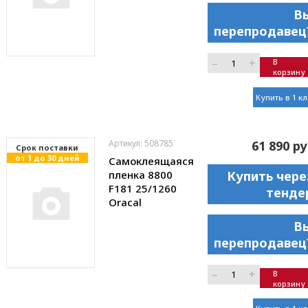
В
перепродавец
–
+
В
корзину
Купить в 1 к
Артикул: 508785
61 890 ру
Cрок поставки
от 1 до 30 дней
Самоклеящаяся
пленка 8800
Купить чере
F181 25/1260
тенде
Oracal
В
перепродавец
–
+
В
корзину