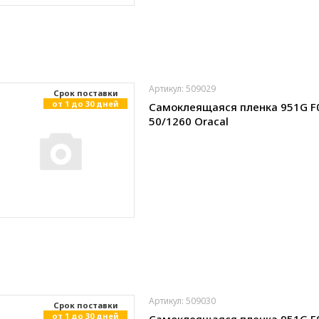
Артикул: 509029
Cрок поставки
от 1 до 30 дней
Самоклеящаяся пленка 951G F
50/1260 Oracal
Артикул: 509030
Cрок поставки
от 1 до 30 дней