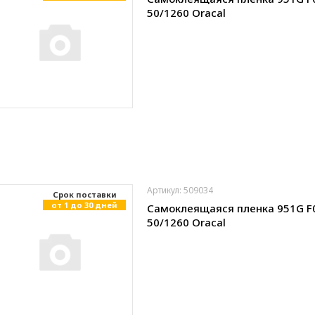
50/1260 Oracal
Артикул: 509034
Cрок поставки
от 1 до 30 дней
Самоклеящаяся пленка 951G F
50/1260 Oracal