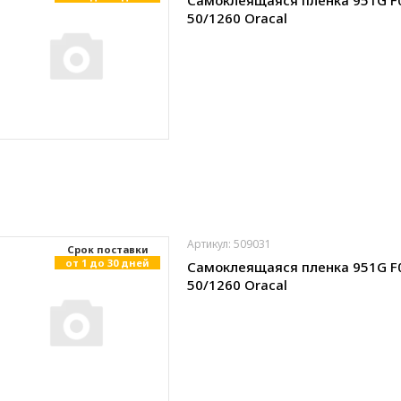
Самоклеящаяся пленка 951G F
50/1260 Oracal
Артикул: 509031
Cрок поставки
от 1 до 30 дней
Самоклеящаяся пленка 951G F
50/1260 Oracal