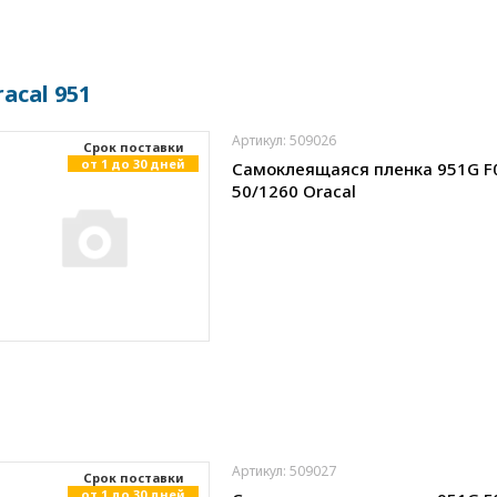
acal 951
Артикул: 509026
Cрок поставки
от 1 до 30 дней
Самоклеящаяся пленка 951G F
50/1260 Oracal
Артикул: 509027
Cрок поставки
от 1 до 30 дней