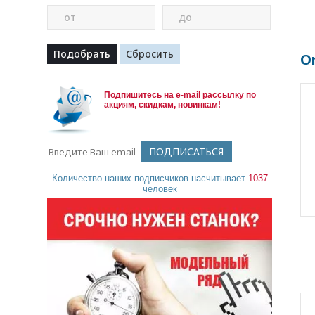
от
до
Or
Подпишитесь на e-mail рассылку по
акциям, скидкам, новинкам!
Количество наших подписчиков насчитывает
1037
человек