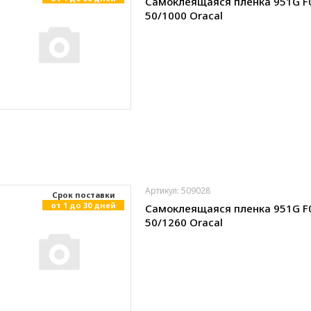
Самоклеящаяся пленка 951G F
50/1000 Oracal
Артикул: 509028
Cрок поставки
от 1 до 30 дней
Самоклеящаяся пленка 951G F
50/1260 Oracal