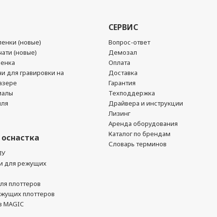
СЕРВИС
енки (новые)
Вопрос-ответ
ати (новые)
Демозал
ленка
Оплата
чи для гравировки на
Доставка
азере
Гарантия
иалы
Техподдержка
йля
Драйвера и инструкции
Лизинг
Аренда оборудования
Каталог по брендам
 оснастка
Словарь терминов
ПУ
и для режущих
ля плоттеров
ежущих плоттеров
в MAGIC