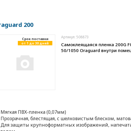
raguard 200
Артикул: 508873
Cрок поставки
от 1 до 30 дней
Самоклеящаяся пленка 200G F
50/1050 Oraguard внутри пом
Мягкая ПВХ-пленка (0,07мм)
Прозрачная, блестящая, с шелковистым блеском, матов
Для защиты крупноформатных изображений, напечат