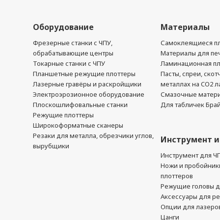
Оборудование
Материалы
Фрезерные станки с ЧПУ,
Самоклеящиеся пл
обрабатывающие центры
Материалы для печ
Токарные станки с ЧПУ
Ламинационная п
Планшетные режущие плоттеры
Пасты, спреи, скот
Лазерные гравёры и раскройщики
металлах на CO2 л
Электроэрозионное оборудование
Смазочные матер
Плоскошлифовальные станки
Для табличек Бра
Режущие плоттеры
Широкоформатные сканеры
Резаки для металла, обрезчики углов,
Инструмент и
вырубщики
Инструмент для Ч
Ножи и пробойник
плоттеров
Режущие головы д
Аксессуары для р
Опции для лазеро
Цанги