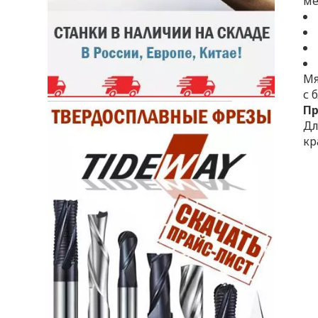
м
Мя
с 
П
Дл
кр