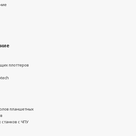
ние
ание
ущих плоттеров
otech
олов планшетных
ов
 станков с ЧПУ