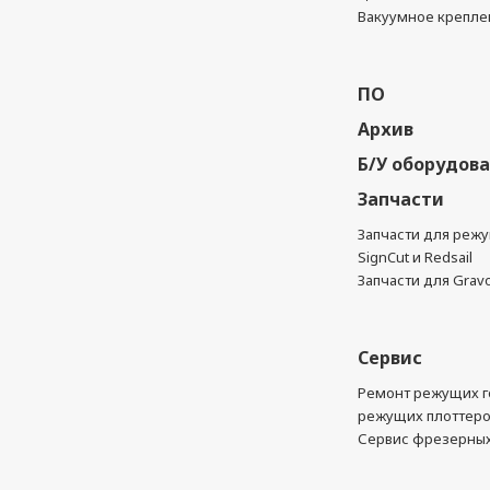
Вакуумное крепле
ПО
Архив
Б/У оборудов
Запчасти
Запчасти для реж
SignCut и Redsail
Запчасти для Grav
Сервис
Ремонт режущих г
режущих плоттер
Сервис фрезерных