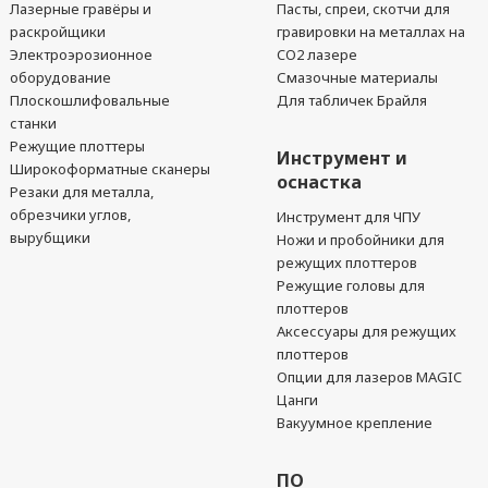
Лазерные гравёры и
Пасты, спреи, скотчи для
раскройщики
гравировки на металлах на
Электроэрозионное
CO2 лазере
оборудование
Смазочные материалы
Плоскошлифовальные
Для табличек Брайля
станки
Режущие плоттеры
Инструмент и
Широкоформатные сканеры
оснастка
Резаки для металла,
обрезчики углов,
Инструмент для ЧПУ
вырубщики
Ножи и пробойники для
режущих плоттеров
Режущие головы для
плоттеров
Аксессуары для режущих
плоттеров
Опции для лазеров MAGIC
Цанги
Вакуумное крепление
ПО