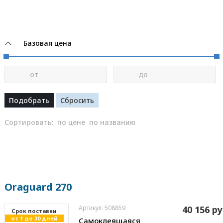
Базовая цена
от
до
Сортировать:
по цене
по названию
Oraguard 270
Артикул: 508859
40 156 ру
Cрок поставки
от 1 до 30 дней
Самоклеящаяся