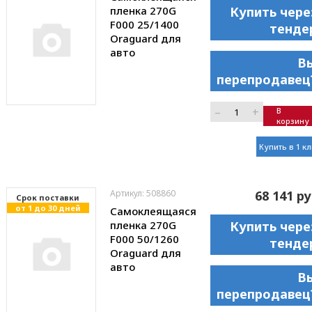
пленка 270G
Купить чере
F000 25/1400
тенде
Oraguard для
авто
В
перепродавец
–
+
В
корзину
Купить в 1 к
Артикул: 508860
68 141 ру
Cрок поставки
от 1 до 30 дней
Самоклеящаяся
пленка 270G
Купить чере
F000 50/1260
тенде
Oraguard для
авто
В
перепродавец