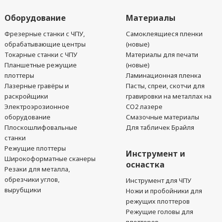
Оборудование
Материалы
Фрезерные станки с ЧПУ,
Самоклеящиеся пленки
обрабатывающие центры
(новые)
Токарные станки с ЧПУ
Материалы для печати
Планшетные режущие
(новые)
плоттеры
Ламинационная пленка
Лазерные гравёры и
Пасты, спреи, скотчи для
раскройщики
гравировки на металлах на
Электроэрозионное
CO2 лазере
оборудование
Смазочные материалы
Плоскошлифовальные
Для табличек Брайля
станки
Режущие плоттеры
Инструмент и
Широкоформатные сканеры
оснастка
Резаки для металла,
обрезчики углов,
Инструмент для ЧПУ
вырубщики
Ножи и пробойники для
режущих плоттеров
Режущие головы для