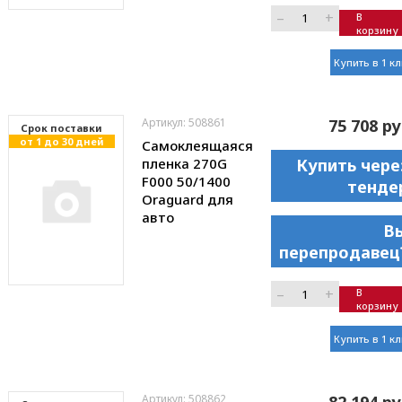
–
+
В
корзину
Купить в 1 к
Артикул: 508861
75 708 ру
Cрок поставки
от 1 до 30 дней
Самоклеящаяся
пленка 270G
Купить чере
F000 50/1400
тенде
Oraguard для
авто
В
перепродавец
–
+
В
корзину
Купить в 1 к
Артикул: 508862
82 194 ру