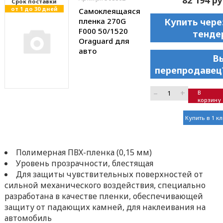
Cрок поставки
от 1 до 30 дней
Самоклеящаяся
пленка 270G
Купить чере
F000 50/1520
тенде
Oraguard для
авто
В
перепродавец
–
+
В
корзину
Купить в 1 к
Полимерная ПВХ-пленка (0,15 мм)
Уровень прозрачности, блестящая
Для защиты чувствительных поверхностей от
сильной механического воздействия, специально
разработана в качестве пленки, обеспечивающей
защиту от падающих камней, для наклеивания на
автомобиль