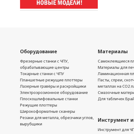
Оборудование
Материалы
Фрезерные станки с ЧПУ,
Самоклеящиеся пл
обрабатывающие центры
Материалы для печ
Токарные станки с ЧПУ
Ламинационная п
Планшетные режущие плоттеры
Пасты, спреи, скот
Лазерные гравёры и раскройщики
металлах на CO2 л
Электроэрозионное оборудование
Смазочные матер
Плоскошлифовальные станки
Для табличек Бра
Режущие плоттеры
Широкоформатные сканеры
Резаки для металла, обрезчики углов,
Инструмент и
вырубщики
Инструмент для Ч