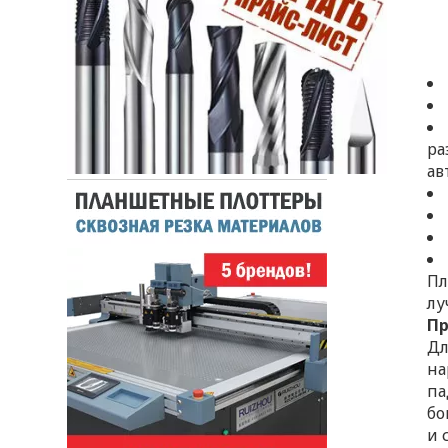
ра
ав
Пл
лу
П
Дл
на
па
бо
и 