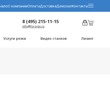
чало
О компании
Оплата
Доставка
Демозал
Контакты
8 (495) 215-11-15
info@forsign.ru
Услуги резки
Видео станков
Лизинг