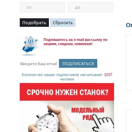
от
до
O
Подпишитесь на e-mail рассылку по
акциям, скидкам, новинкам!
Количество наших подписчиков насчитывает
1037
человек