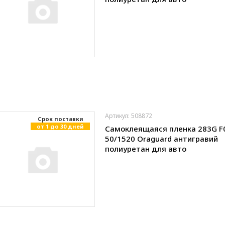
Артикул: 508872
Cрок поставки
от 1 до 30 дней
Самоклеящаяся пленка 283G F
50/1520 Oraguard антигравий
полиуретан для авто