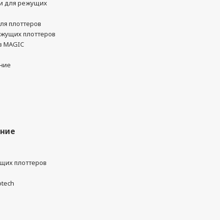
и для режущих
ля плоттеров
ежущих плоттеров
в MAGIC
ние
ание
ущих плоттеров
otech