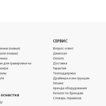
СЕРВИС
енки (новые)
Вопрос-ответ
ати (новые)
Демозал
ленка
Оплата
чи для гравировки на
Доставка
азере
Гарантия
иалы
Техподдержка
йля
Драйвера и инструкции
Лизинг
Аренда оборудования
Каталог по брендам
 оснастка
Словарь терминов
ПУ