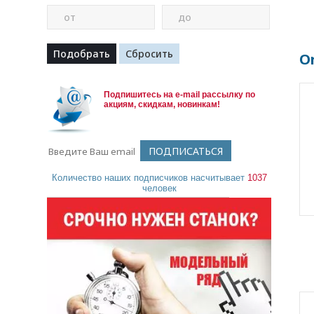
от
до
O
Подпишитесь на e-mail рассылку по
акциям, скидкам, новинкам!
Количество наших подписчиков насчитывает
1037
человек