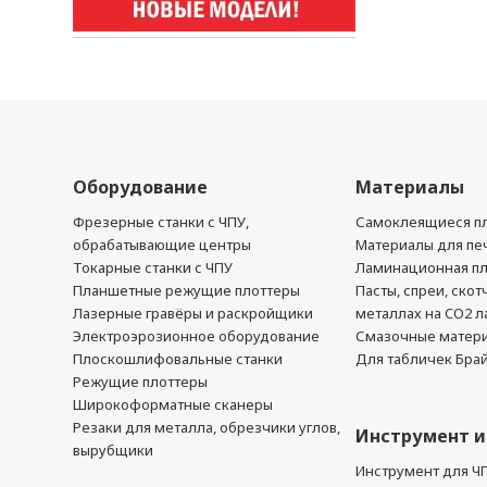
Оборудование
Материалы
Фрезерные станки с ЧПУ,
Самоклеящиеся пл
обрабатывающие центры
Материалы для печ
Токарные станки с ЧПУ
Ламинационная п
Планшетные режущие плоттеры
Пасты, спреи, скот
Лазерные гравёры и раскройщики
металлах на CO2 л
Электроэрозионное оборудование
Смазочные матер
Плоскошлифовальные станки
Для табличек Бра
Режущие плоттеры
Широкоформатные сканеры
Резаки для металла, обрезчики углов,
Инструмент и
вырубщики
Инструмент для Ч