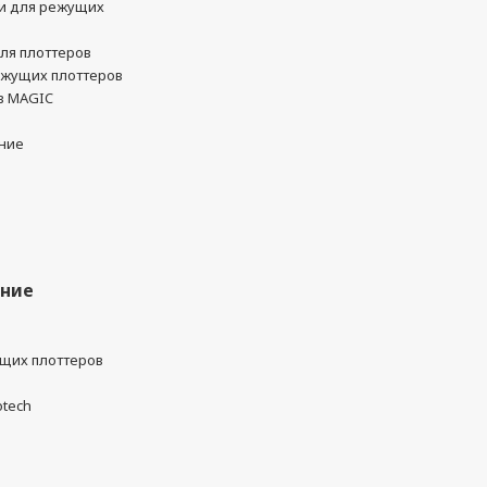
и для режущих
ля плоттеров
ежущих плоттеров
в MAGIC
ние
ание
ущих плоттеров
otech