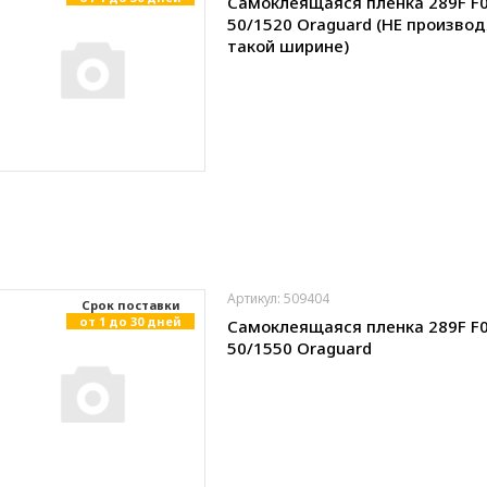
Самоклеящаяся пленка 289F F
50/1520 Oraguard (НЕ производ
такой ширине)
Артикул: 509404
Cрок поставки
от 1 до 30 дней
Самоклеящаяся пленка 289F F
50/1550 Oraguard