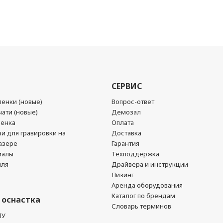
СЕРВИС
енки (новые)
Вопрос-ответ
ати (новые)
Демозал
ленка
Оплата
чи для гравировки на
Доставка
азере
Гарантия
иалы
Техподдержка
йля
Драйвера и инструкции
Лизинг
Аренда оборудования
Каталог по брендам
 оснастка
Словарь терминов
ПУ