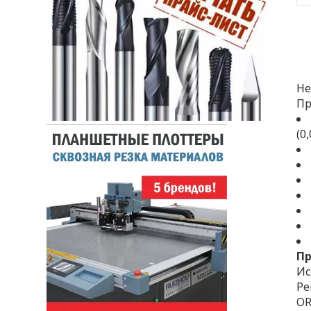
Не
Пр
(0
П
Ис
Ре
OR