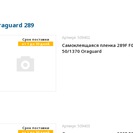
raguard 289
Артикул: 509402
Cрок поставки
от 1 до 30 дней
Самоклеящаяся пленка 289F F
50/1370 Oraguard
Артикул: 509403
Cрок поставки
от 1 до 30 дней