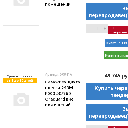
помещений
В
перепродавец
–
+
В
корзину
Купить в 1 к
Купить в лизи
Артикул: 509416
49 745 ру
Cрок поставки
от 1 до 30 дней
Самоклеящаяся
пленка 290M
Купить чере
F000 50/760
тенде
Oraguard вне
помещений
В
перепродавец