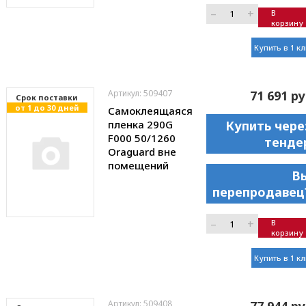
–
+
В
корзину
Купить в 1 к
Артикул: 509407
71 691 ру
Cрок поставки
от 1 до 30 дней
Самоклеящаяся
пленка 290G
Купить чере
F000 50/1260
тенде
Oraguard вне
помещений
В
перепродавец
–
+
В
корзину
Купить в 1 к
Артикул: 509408
77 944 ру