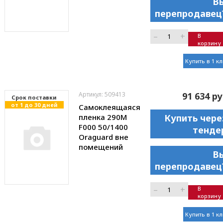
В
перепродавец
–
+
В
корзину
Купить в 1 к
Артикул: 509413
91 634 ру
Cрок поставки
от 1 до 30 дней
Самоклеящаяся
пленка 290M
Купить чере
F000 50/1400
тенде
Oraguard вне
помещений
В
перепродавец
–
+
В
корзину
Купить в 1 к