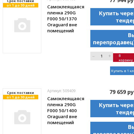
Cрок поставки
от 1 до 30 дней
Самоклеящаяся
пленка 290G
Купить чере
F000 50/1370
тенде
Oraguard вне
помещений
В
перепродавец
–
+
В
корзину
Купить в 1 к
Артикул: 509409
79 659 ру
Cрок поставки
от 1 до 30 дней
Самоклеящаяся
пленка 290G
Купить чере
F000 50/1400
тенде
Oraguard вне
помещений
В