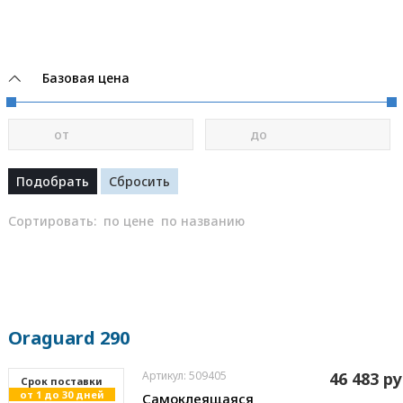
Базовая цена
от
до
Сортировать:
по цене
по названию
Oraguard 290
Артикул: 509405
46 483 ру
Cрок поставки
от 1 до 30 дней
Самоклеящаяся