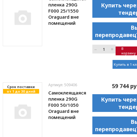
пленка 290G
Купить чере
F000 25/1550
тенде
Oraguard вне
помещений
В
перепродавец
–
+
В
корзину
Купить в 1 к
Артикул: 509406
59 744 ру
Cрок поставки
от 1 до 30 дней
Самоклеящаяся
пленка 290G
Купить чере
F000 50/1050
тенде
Oraguard вне
помещений
В
перепродавец