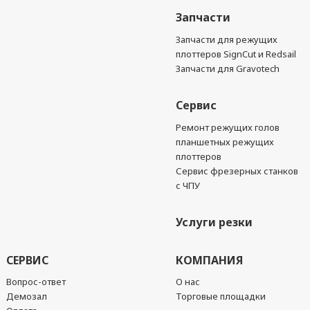
Запчасти
Запчасти для режущих
плоттеров SignCut и Redsail
Запчасти для Gravotech
Сервис
Ремонт режущих голов
планшетных режущих
плоттеров
Сервис фрезерных станков
с ЧПУ
Услуги резки
СЕРВИС
КОМПАНИЯ
Вопрос-ответ
О нас
Демозал
Торговые площадки