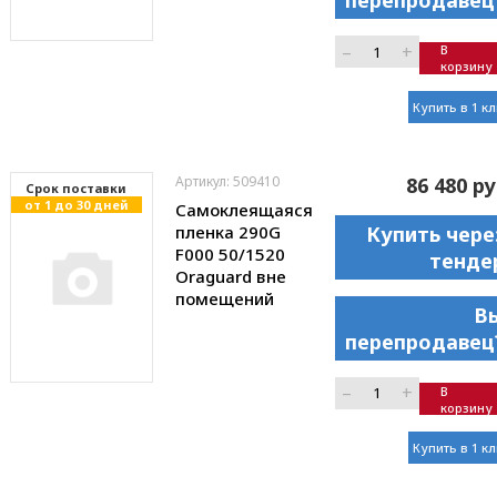
перепродавец
–
+
В
корзину
Купить в 1 к
Артикул: 509410
86 480 ру
Cрок поставки
от 1 до 30 дней
Самоклеящаяся
пленка 290G
Купить чере
F000 50/1520
тенде
Oraguard вне
помещений
В
перепродавец
–
+
В
корзину
Купить в 1 к