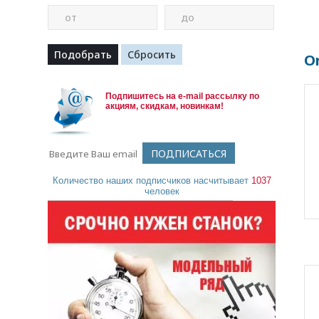
от
до
O
Подпишитесь на e-mail рассылку по
акциям, скидкам, новинкам!
Количество наших подписчиков насчитывает
1037
человек