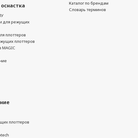
Каталог по брендам
 оснастка
Словарь терминов
ПУ
и для режущих
ля плоттеров
ежущих плоттеров
в MAGIC
ние
ание
ущих плоттеров
otech