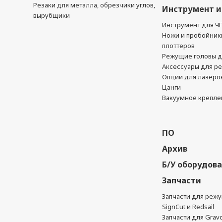
Резаки для металла, обрезчики углов,
Инструмент и
вырубщики
Инструмент для Ч
Ножи и пробойник
плоттеров
Режущие головы д
Аксессуары для р
Опции для лазеро
Цанги
Вакуумное крепле
ПО
Архив
Б/У оборудов
Запчасти
Запчасти для реж
SignCut и Redsail
Запчасти для Grav