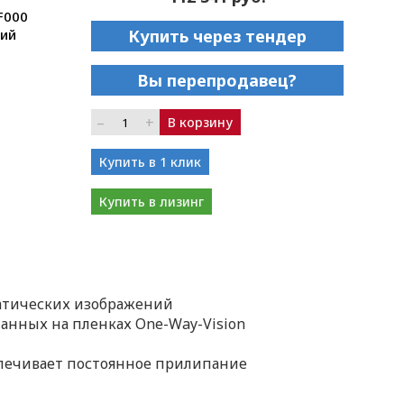
F000
ний
Купить через тендер
Вы перепродавец?
–
+
В корзину
Купить в 1 клик
Купить в лизинг
атических изображений
нных на пленках One-Way-Vision
печивает постоянное прилипание