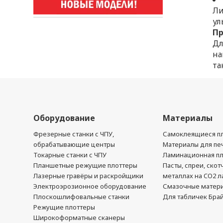
Ли
ул
П
Дл
на
та
Оборудование
Материалы
Фрезерные станки с ЧПУ,
Самоклеящиеся пл
обрабатывающие центры
Материалы для печ
Токарные станки с ЧПУ
Ламинационная п
Планшетные режущие плоттеры
Пасты, спреи, скот
Лазерные гравёры и раскройщики
металлах на CO2 л
Электроэрозионное оборудование
Смазочные матер
Плоскошлифовальные станки
Для табличек Бра
Режущие плоттеры
Широкоформатные сканеры