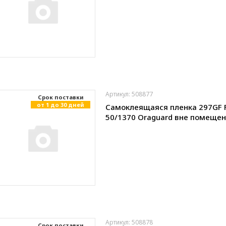
Артикул: 508877
Cрок поставки
от 1 до 30 дней
Самоклеящаяся пленка 297GF 
50/1370 Oraguard вне помеще
Артикул: 508878
Cрок поставки