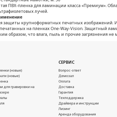
тая ПВХ-пленка для ламинации класса «Премиум». Обл
ьтрафиолетовых лучей.
рименение
я защиты крупноформатных печатных изображений. 
печатанных на пленках One-Way-Vision. Защитный ла
ким образом, что влага, пыль и прочие загрязнения не
СЕРВИС
енки (новые)
Вопрос-ответ
ати (новые)
Демозал
ленка
Оплата
чи для гравировки на
Доставка
азере
Гарантия
иалы
Техподдержка
йля
Драйвера и инструкции
Лизинг
Аренда оборудования