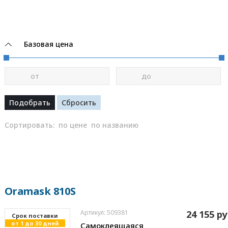
Базовая цена
от
до
Сортировать:
по цене
по названию
Oramask 810S
Артикул: 509381
24 155 ру
Cрок поставки
от 1 до 30 дней
Самоклеящаяся