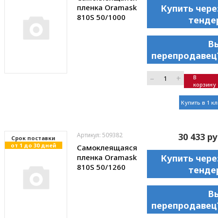
пленка Oramask
Купить чере
810S 50/1000
тенде
В
перепродавец
–
+
В
корзину
Купить в 1 к
Артикул: 509382
30 433 ру
Cрок поставки
от 1 до 30 дней
Самоклеящаяся
пленка Oramask
Купить чере
810S 50/1260
тенде
В
перепродавец