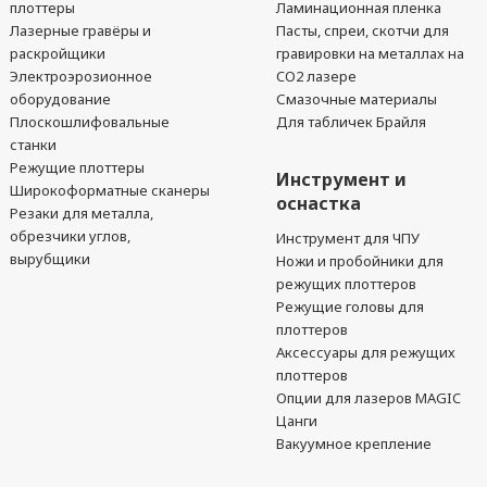
плоттеры
Ламинационная пленка
Лазерные гравёры и
Пасты, спреи, скотчи для
раскройщики
гравировки на металлах на
Электроэрозионное
CO2 лазере
оборудование
Смазочные материалы
Плоскошлифовальные
Для табличек Брайля
станки
Режущие плоттеры
Инструмент и
Широкоформатные сканеры
оснастка
Резаки для металла,
обрезчики углов,
Инструмент для ЧПУ
вырубщики
Ножи и пробойники для
режущих плоттеров
Режущие головы для
плоттеров
Аксессуары для режущих
плоттеров
Опции для лазеров MAGIC
Цанги
Вакуумное крепление