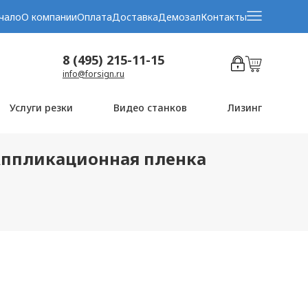
чало
О компании
Оплата
Доставка
Демозал
Контакты
8 (495) 215-11-15
info@forsign.ru
Услуги резки
Видео станков
Лизинг
 (Аппликационная пленка