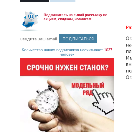
Подпишитесь на e-mail рассылку по
акциям, скидкам, новинкам!
Ра
Or
на
Количество наших подписчиков насчитывает
1037
пл
человек
Им
вн
по
Or