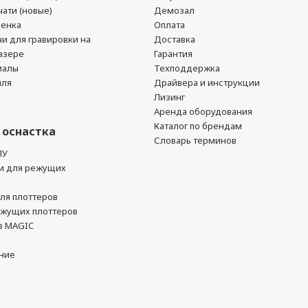
ати (новые)
Демозал
ленка
Оплата
чи для гравировки на
Доставка
азере
Гарантия
иалы
Техподдержка
йля
Драйвера и инструкции
Лизинг
Аренда оборудования
Каталог по брендам
 оснастка
Словарь терминов
ПУ
и для режущих
ля плоттеров
ежущих плоттеров
в MAGIC
ние