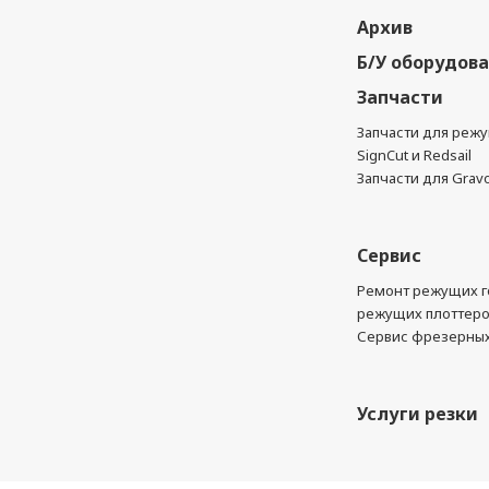
Архив
Б/У оборудов
Запчасти
Запчасти для реж
SignCut и Redsail
Запчасти для Grav
Сервис
Ремонт режущих г
режущих плоттер
Сервис фрезерных
Услуги резки