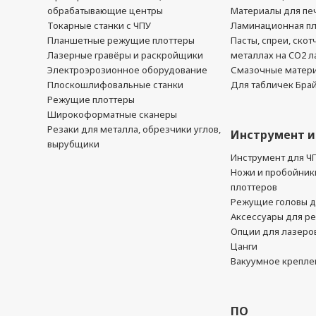
обрабатывающие центры
Материалы для печ
Токарные станки с ЧПУ
Ламинационная п
Планшетные режущие плоттеры
Пасты, спреи, скот
Лазерные гравёры и раскройщики
металлах на CO2 л
Электроэрозионное оборудование
Смазочные матер
Плоскошлифовальные станки
Для табличек Бра
Режущие плоттеры
Широкоформатные сканеры
Резаки для металла, обрезчики углов,
Инструмент и
вырубщики
Инструмент для Ч
Ножи и пробойник
плоттеров
Режущие головы д
Аксессуары для р
Опции для лазеро
Цанги
Вакуумное крепле
ПО