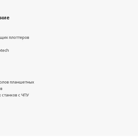
ание
ущих плоттеров
otech
олов планшетных
ов
 станков с ЧПУ