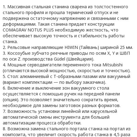
Массивная стальная станина сварена из толстостенного
стального профиля и прошла термический отпуск и не
подвержена остаточному напряжению и связанными с ним
деформациями. Такая станина придает конструкции
COMAGRAV NOTUS PLUS необходимую жесткость, что
обеспечивает высокую точность и стабильность работы
станка.
Рельсовые направляющие HIWIN (Тайвань) шириной 25 мм.
Косозубые зубчато реечные приводы по осям X, Y и ШВП
по оси Z. производства Güdel (Швейцария).
Мощные серводвигатели переменного тока Mitsubishi
(отличаются высокой мощностью, скоростью и точностью).
Стол: алюминиевый с Т-образными пазами или вакуумный
(вариант комплектации — по выбору заказчика).
Включение и выключение зон вакуумного стола
осуществляется с помощью ручек на передней панели
(опция). Это позволяет значительно сократить время,
необходимое для замены заготовок разных форматов.
Возможность установки линейной или карусельной
автоматической смены инструмента для большей
автоматизации процесса обработки.
Возможна замена стального портала станка на портал из
композита, что увеличит скорость работа станка в 4,5 раза