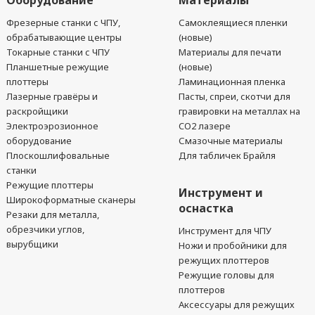
Оборудование
Материалы
Фрезерные станки с ЧПУ,
Самоклеящиеся пленки
обрабатывающие центры
(новые)
Токарные станки с ЧПУ
Материалы для печати
Планшетные режущие
(новые)
плоттеры
Ламинационная пленка
Лазерные гравёры и
Пасты, спреи, скотчи для
раскройщики
гравировки на металлах на
Электроэрозионное
CO2 лазере
оборудование
Смазочные материалы
Плоскошлифовальные
Для табличек Брайля
станки
Режущие плоттеры
Инструмент и
Широкоформатные сканеры
оснастка
Резаки для металла,
обрезчики углов,
Инструмент для ЧПУ
вырубщики
Ножи и пробойники для
режущих плоттеров
Режущие головы для
плоттеров
Аксессуары для режущих