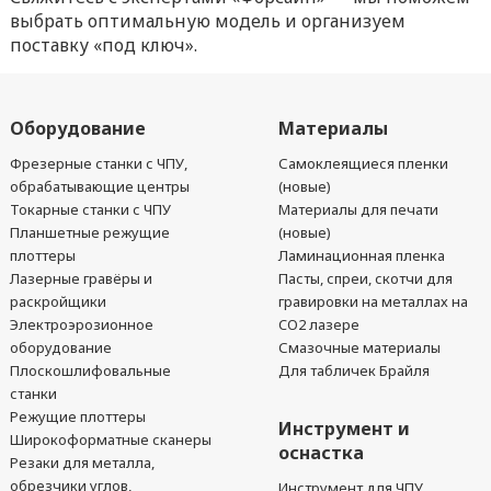
выбрать оптимальную модель и организуем
поставку «под ключ».
Оборудование
Материалы
Фрезерные станки с ЧПУ,
Самоклеящиеся пленки
обрабатывающие центры
(новые)
Токарные станки с ЧПУ
Материалы для печати
Планшетные режущие
(новые)
плоттеры
Ламинационная пленка
Лазерные гравёры и
Пасты, спреи, скотчи для
раскройщики
гравировки на металлах на
Электроэрозионное
CO2 лазере
оборудование
Смазочные материалы
Плоскошлифовальные
Для табличек Брайля
станки
Режущие плоттеры
Инструмент и
Широкоформатные сканеры
оснастка
Резаки для металла,
обрезчики углов,
Инструмент для ЧПУ