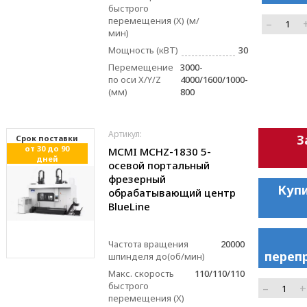
быстрого
перемещения (X) (м/
–
мин)
Мощность (кВТ)
30
Перемещение
3000-
по оси X/Y/Z
4000/1600/1000-
(мм)
800
Артикул:
З
Cрок поставки
от 30 до 90
MCMI MCHZ-1830 5-
дней
осевой портальный
фрезерный
Купи
обрабатывающий центр
BlueLinе
Частота вращения
20000
переп
шпинделя до(об/мин)
Макс. скорость
110/110/110
быстрого
–
+
перемещения (X)