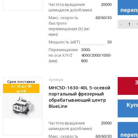
Частота вращения
20000
переп
шпинделя до(об/мин)
Макс. скорость
60/60/30
быстрого
–
перемещения (X) (м/
мин)
Мощность (кВТ)
30
Перемещение
3000-
по оси X/Y/Z
4000/2000/1000-
(мм)
800
Артикул:
Cрок поставки
от 30 до 90
MHC5D-1630-40L 5-осевой
дней
портальный фрезерный
обрабатывающий центр
Куп
BlueLinе
Частота вращения
20000
шпинделя до(об/мин)
переп
Макс. скорость
60/60/30