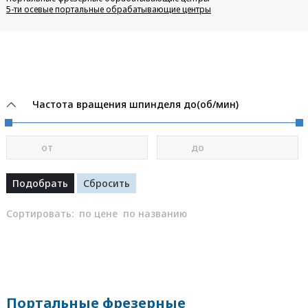
5-ти осевые портальные обрабатывающие центры
Частота вращения шпинделя до(об/мин)
от
до
Сортировать:
по цене
по названию
Портальные фрезерные