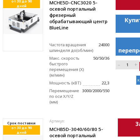
от 30 до 90
MCHE5D-CNC3020 5-
дней
осевой портальный
фрезерный
Купи
обрабатывающий центр
BlueLinе
Частота вращения
24000
перепр
шпинделя до(об/мин)
Макс. скорость
50/50/36
быстрого
–
+
перемещения (X)
(м/мин)
К
Мощность (кВТ)
22,3
Перемещение
3000/2000/550
по оси X/Y/Z
(мм)
Артикул:
З
Cрок поставки
от 30 до 90
MCHB5D-3040/60/80 5-
дней
осевой портальный