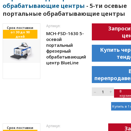
обрабатывающие центры
- 5-ти осевые
портальные обрабатывающие центры
Артикул:
Запроси
Cрок поставки
от 30 до 90
MCH-FSD-1630 5-
цен
дней
осевой
портальный
Купить чер
фрезерный
тенд
обрабатывающий
центр BlueLinе
перепродаве
–
+
В
корзи
Купить в 1
Артикул:
За
Cрок поставки