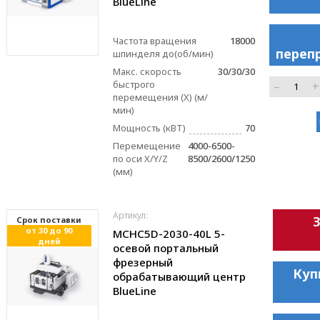
BlueLinе
Частота вращения
18000
переп
шпинделя до(об/мин)
Макс. скорость
30/30/30
быстрого
–
+
перемещения (X) (м/
мин)
Мощность (кВТ)
70
Перемещение
4000-6500-
по оси X/Y/Z
8500/2600/1250
(мм)
Артикул:
Cрок поставки
от 30 до 90
MCHC5D-2030-40L 5-
дней
осевой портальный
фрезерный
Куп
обрабатывающий центр
BlueLinе