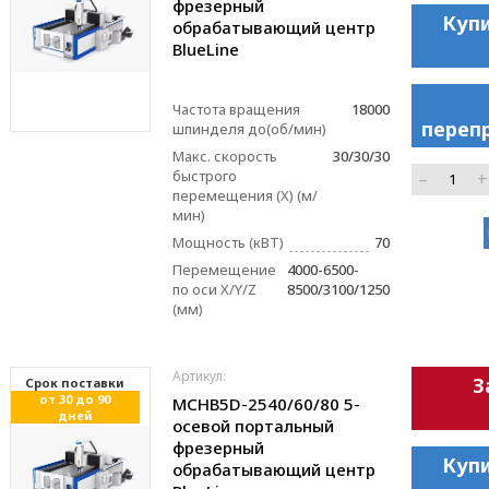
фрезерный
Купи
обрабатывающий центр
BlueLinе
Частота вращения
18000
переп
шпинделя до(об/мин)
Макс. скорость
30/30/30
быстрого
–
+
перемещения (X) (м/
мин)
Мощность (кВТ)
70
Перемещение
4000-6500-
по оси X/Y/Z
8500/3100/1250
(мм)
Артикул:
З
Cрок поставки
от 30 до 90
MCHB5D-2540/60/80 5-
дней
осевой портальный
фрезерный
Купи
обрабатывающий центр