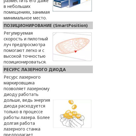
разместить его даже
в небольших
помещениях, занимая
минимальное место.
ПОЗИЦИОНИРОВАНИЕ (SmartPosition)
Регулируемая
скорость и пилотный
луч предпросмотра
помогают легко и с
высокой точностью
позиционироваться.
РЕСУРС ЛАЗЕРНОГО ДИОДА
Ресурс лазерного
маркировщика
позволяет лазерному
диоду работать
дольше, ведь энергия
диода расходуется
только в процессе
работы лазера. Более
долгая работа
лазерного станка
предполагает