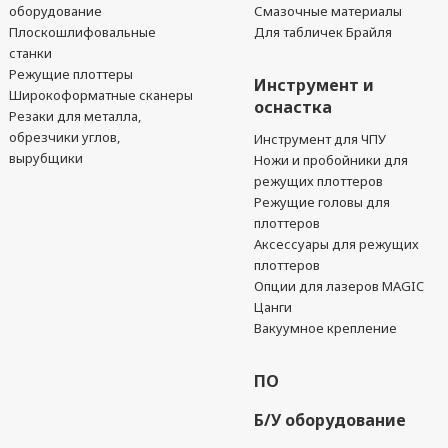
оборудование
Смазочные материалы
Плоскошлифовальные
Для табличек Брайля
станки
Режущие плоттеры
Инструмент и
Широкоформатные сканеры
оснастка
Резаки для металла,
обрезчики углов,
Инструмент для ЧПУ
вырубщики
Ножи и пробойники для
режущих плоттеров
Режущие головы для
плоттеров
Аксессуары для режущих
плоттеров
Опции для лазеров MAGIC
Цанги
Вакуумное крепление
ПО
Б/У оборудование