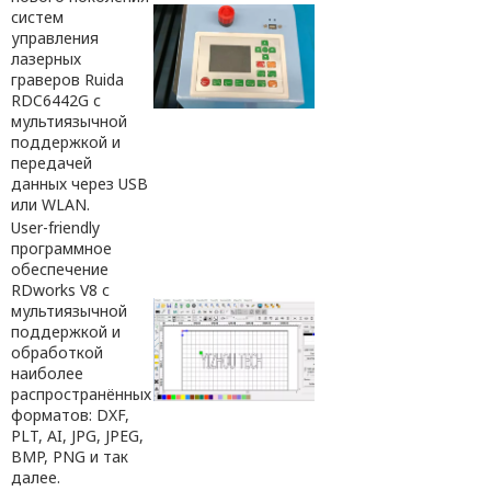
систем
управления
лазерных
граверов Ruida
RDC6442G с
мультиязычной
поддержкой и
передачей
данных через USB
или WLAN.
User-friendly
программное
обеспечение
RDworks V8 с
мультиязычной
поддержкой и
обработкой
наиболее
распространённых
форматов: DXF,
PLT, AI, JPG, JPEG,
BMP, PNG и так
далее.