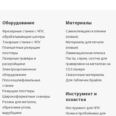
Оборудование
Материалы
Фрезерные станки с ЧПУ,
Самоклеящиеся пленки
обрабатывающие центры
(новые)
Токарные станки с ЧПУ
Материалы для печати
Планшетные режущие
(новые)
плоттеры
Ламинационная пленка
Лазерные гравёры и
Пасты, спреи, скотчи для
раскройщики
гравировки на металлах на
Электроэрозионное
CO2 лазере
оборудование
Смазочные материалы
Плоскошлифовальные
Для табличек Брайля
станки
Режущие плоттеры
Инструмент и
Широкоформатные сканеры
оснастка
Резаки для металла,
обрезчики углов,
Инструмент для ЧПУ
вырубщики
Ножи и пробойники для