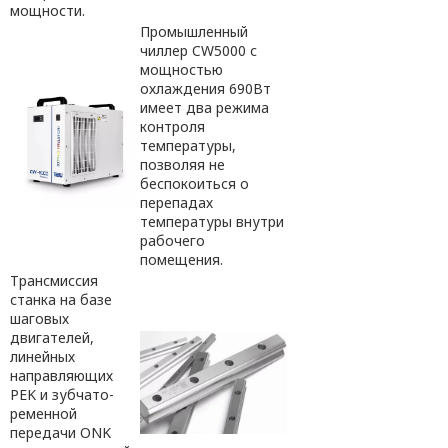
мощности.
Промышленный
чиллер CW5000 с
мощностью
охлаждения 690Вт
имеет два режима
контроля
температуры,
позволяя не
беспокоиться о
перепадах
температуры внутри
рабочего
помещения.
Трансмиссия
станка на базе
шаговых
двигателей,
линейных
направляющих
PEK и зубчато-
ременной
передачи ONK