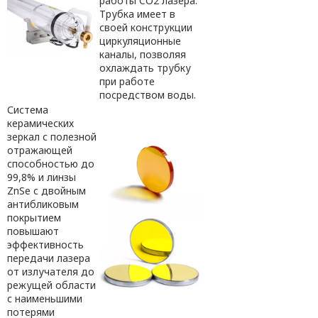
работы CO2 лазера.
Трубка имеет в
своей конструкции
циркуляционные
каналы, позволяя
охлаждать трубку
при работе
посредством воды.
Система
керамических
зеркал с полезной
отражающей
способностью до
99,8% и линзы
ZnSe с двойным
антибликовым
покрытием
повышают
эффективность
передачи лазера
от излучателя до
режущей области
с наименьшими
потерями