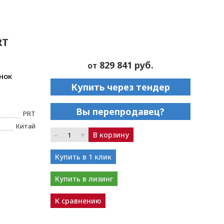
RT
829 841 руб.
от
нок
Купить через тендер
Вы перепродавец?
PRT
Китай
–
+
В корзину
Купить в 1 клик
Купить в лизинг
К сравнению