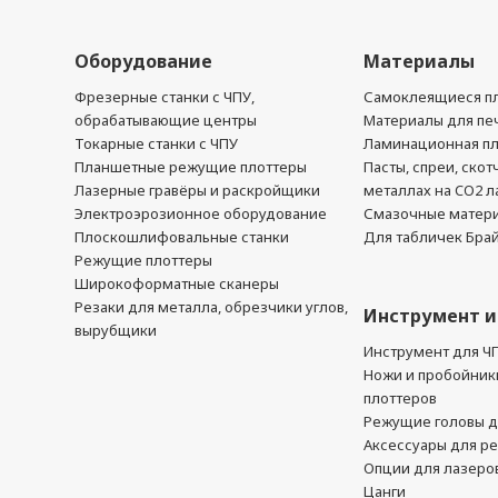
Оборудование
Материалы
Фрезерные станки с ЧПУ,
Самоклеящиеся пл
обрабатывающие центры
Материалы для печ
Токарные станки с ЧПУ
Ламинационная п
Планшетные режущие плоттеры
Пасты, спреи, скот
Лазерные гравёры и раскройщики
металлах на CO2 л
Электроэрозионное оборудование
Смазочные матер
Плоскошлифовальные станки
Для табличек Бра
Режущие плоттеры
Широкоформатные сканеры
Резаки для металла, обрезчики углов,
Инструмент и
вырубщики
Инструмент для Ч
Ножи и пробойник
плоттеров
Режущие головы д
Аксессуары для р
Опции для лазеро
Цанги