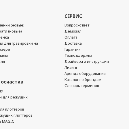
СЕРВИС
енки (новые)
Вопрос-ответ
ати (новые)
Демозал
ленка
Оплата
чи для гравировки на
Доставка
азере
Гарантия
иалы
Техподдержка
йля
Драйвера и инструкции
Лизинг
Аренда оборудования
Каталог по брендам
 оснастка
Словарь терминов
ПУ
и для режущих
ля плоттеров
ежущих плоттеров
в MAGIC