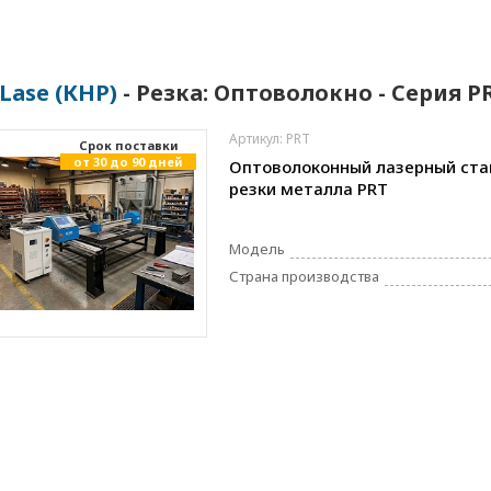
-Lase (КНР)
- Резка: Оптоволокно - Серия P
Артикул: PRT
Cрок поставки
от 30 до 90 дней
Оптоволоконный лазерный ста
резки металла PRT
Модель
Страна производства