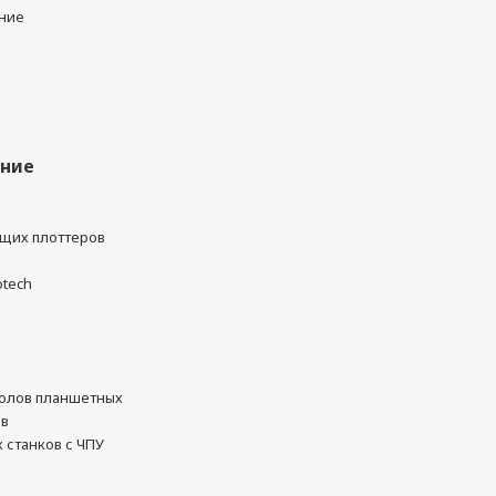
ние
ание
ущих плоттеров
otech
олов планшетных
ов
 станков с ЧПУ