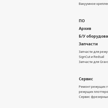
Вакуумное крепле
ПО
Архив
Б/У оборудов
Запчасти
Запчасти для реж
SignCut и Redsail
Запчасти для Grav
Сервис
Ремонт режущих г
режущих плоттер
Сервис фрезерных