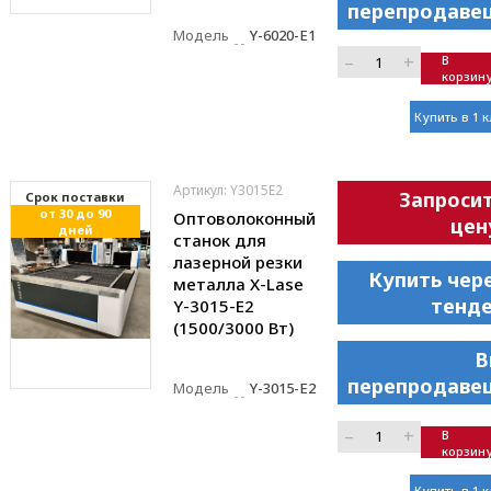
перепродаве
Модель
Y-6020-E1
–
+
В
корзин
Купить в 1 
Артикул: Y3015E2
Запроси
Cрок поставки
от 30 до 90
Оптоволоконный
цен
дней
станок для
лазерной резки
Купить чер
металла X-Lase
тенд
Y-3015-E2
(1500/3000 Вт)
В
перепродаве
Модель
Y-3015-E2
–
+
В
корзин
Купить в 1 