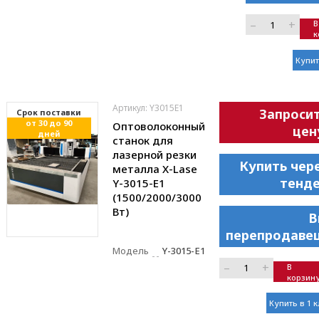
–
+
В
к
Купит
Артикул: Y3015E1
Запроси
Cрок поставки
от 30 до 90
Оптоволоконный
цен
дней
станок для
лазерной резки
Купить чер
металла X-Lase
тенд
Y-3015-E1
(1500/2000/3000
Вт)
В
перепродаве
Модель
Y-3015-E1
–
+
В
корзин
Купить в 1 