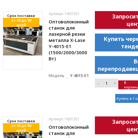
Артикул: Y4015E1
Запроси
Cрок поставки
от 30 до 90
Оптоволоконный
цен
дней
станок для
лазерной резки
Купить чер
металла X-Lase
тенд
Y-4015-E1
(1500/2000/3000
Вт)
В
перепродаве
Модель
Y-4015-E1
–
+
В
корзин
Купить в 1 
Артикул: Y6015E1
Запроси
Cрок поставки
от 30 до 90
Оптоволоконный
цен
дней
станок для