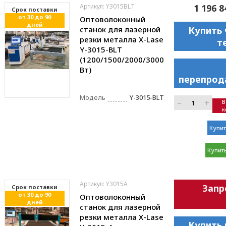
Артикул: Y3015BLT
1 196 8
Cрок поставки
от 30 до 90
Оптоволоконный
дней
станок для лазерной
Купить 
резки металла X-Lase
т
Y-3015-BLT
(1200/1500/2000/3000
Вт)
перепрод
Модель
Y-3015-BLT
–
+
В
к
Купит
Купить
Артикул: Y3015A
Запр
Cрок поставки
от 30 до 90
Оптоволоконный
дней
станок для лазерной
резки металла X-Lase
Купить 