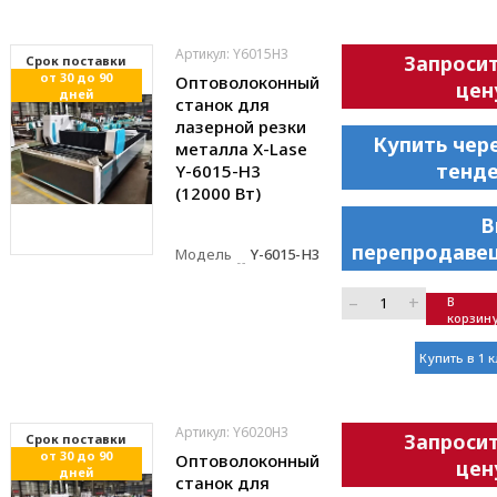
Артикул: Y6015H3
Запроси
Cрок поставки
от 30 до 90
Оптоволоконный
цен
дней
станок для
лазерной резки
Купить чер
металла X-Lase
тенд
Y-6015-H3
(12000 Вт)
В
перепродаве
Модель
Y-6015-H3
–
+
В
корзин
Купить в 1 
Артикул: Y6020H3
Запроси
Cрок поставки
от 30 до 90
Оптоволоконный
цен
дней
станок для