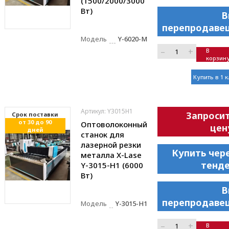
(1500/2000/3000
Вт)
В
перепродаве
Модель
Y-6020-M
–
+
В
корзин
Купить в 1 
Артикул: Y3015H1
Запроси
Cрок поставки
от 30 до 90
Оптоволоконный
цен
дней
станок для
лазерной резки
Купить чер
металла X-Lase
тенд
Y-3015-H1 (6000
Вт)
В
перепродаве
Модель
Y-3015-H1
–
+
В