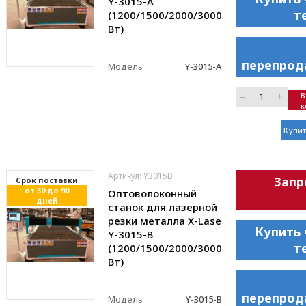
Y-3015-A
т
(1200/1500/2000/3000
Вт)
перепрод
Модель
Y-3015-A
–
+
В
к
Купит
Артикул: Y3015B
Запр
Cрок поставки
от 30 до 90
Оптоволоконный
дней
станок для лазерной
резки металла X-Lase
Купить 
Y-3015-B
т
(1200/1500/2000/3000
Вт)
перепрод
Модель
Y-3015-B