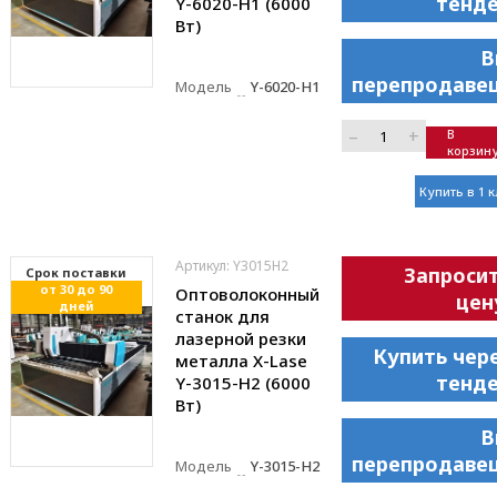
тенд
Y-6020-H1 (6000
Вт)
В
перепродаве
Модель
Y-6020-H1
–
+
В
корзин
Купить в 1 
Артикул: Y3015H2
Запроси
Cрок поставки
от 30 до 90
Оптоволоконный
цен
дней
станок для
лазерной резки
Купить чер
металла X-Lase
тенд
Y-3015-H2 (6000
Вт)
В
перепродаве
Модель
Y-3015-H2