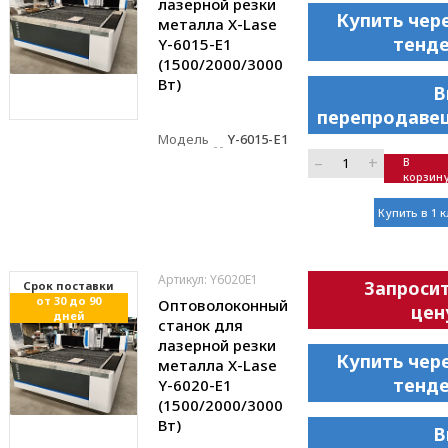
лазерной резки
Купить чер
металла X-Lase
тенд
Y-6015-E1
(1500/2000/3000
Вт)
В
перепродаве
Модель
Y-6015-E1
–
+
В
корзин
Купить в 1 
Артикул: Y6020E1
Запроси
Cрок поставки
от 30 до 90
Оптоволоконный
цен
дней
станок для
лазерной резки
Купить чер
металла X-Lase
тенд
Y-6020-E1
(1500/2000/3000
Вт)
В