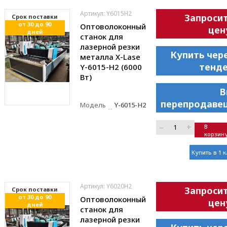
Артикул: Y6015H2
Запроси
Cрок поставки
от 30 до 90
Оптоволоконный
цен
дней
станок для
лазерной резки
Купить чер
металла X-Lase
тенд
Y-6015-H2 (6000
Вт)
В
перепродаве
Модель
Y-6015-H2
–
+
В
корзин
Купить в 1 
Артикул: Y6020H2
Запроси
Cрок поставки
от 30 до 90
Оптоволоконный
цен
дней
станок для
лазерной резки