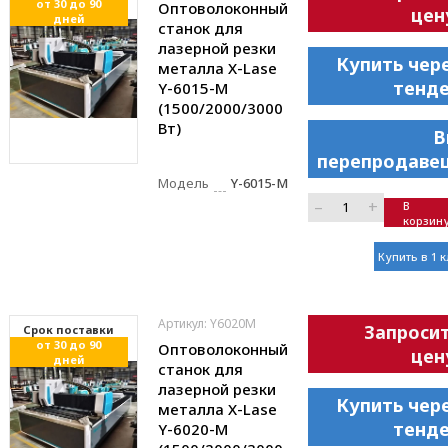
от 30 до 90
Оптоволоконный
цен
дней
станок для
лазерной резки
Купить чер
металла X-Lase
тенд
Y-6015-M
(1500/2000/3000
Вт)
В
перепродаве
Модель
Y-6015-M
–
+
В
корзин
Купить в 1 
Артикул: Y6020M
Запроси
Cрок поставки
от 30 до 90
Оптоволоконный
цен
дней
станок для
лазерной резки
Купить чер
металла X-Lase
тенд
Y-6020-M