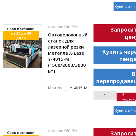
Купить в 1 
Артикул: Y4015M
Запроси
Cрок поставки
от 30 до 90
Оптоволоконный
цен
дней
станок для
лазерной резки
Купить чер
металла X-Lase
тенд
Y-4015-M
(1500/2000/3000
Вт)
В
перепродаве
Модель
Y-4015-M
–
+
В
корзин
Купить в 1 
Артикул: Y6015M
Запроси
Cрок поставки