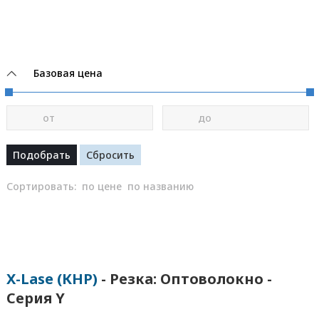
Базовая цена
от
до
Сортировать:
по цене
по названию
X-Lase (КНР)
- Резка: Оптоволокно -
Серия Y