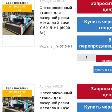
Артикул: Y-6015-H1
Запроси
Cрок поставки
от 30 до 90
Оптоволоконный
цен
дней
станок для
лазерной резки
Купить чер
металла X-Lase
тенд
Y-6015-H1 (6000
Вт)
В
перепродаве
Модель
Y-6015-H1
–
+
В
корзин
Купить в 1 
Артикул: Y6020H1
Запроси
Cрок поставки
от 30 до 90
Оптоволоконный
цен
дней
станок для
лазерной резки
Купить чер
металла X-Lase