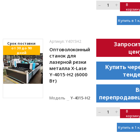
–
+
В
корзин
Купить в 1 
Артикул: Y4015H2
Запроси
Cрок поставки
от 30 до 90
Оптоволоконный
цен
дней
станок для
лазерной резки
Купить чер
металла X-Lase
тенд
Y-4015-H2 (6000
Вт)
В
перепродаве
Модель
Y-4015-H2
–
+
В
корзин
Купить в 1 