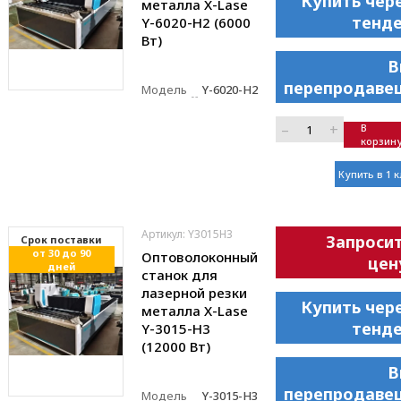
Купить чер
металла X-Lase
тенд
Y-6020-H2 (6000
Вт)
В
перепродаве
Модель
Y-6020-H2
–
+
В
корзин
Купить в 1 
Артикул: Y3015H3
Запроси
Cрок поставки
от 30 до 90
Оптоволоконный
цен
дней
станок для
лазерной резки
Купить чер
металла X-Lase
тенд
Y-3015-H3
(12000 Вт)
В
перепродаве
Модель
Y-3015-H3