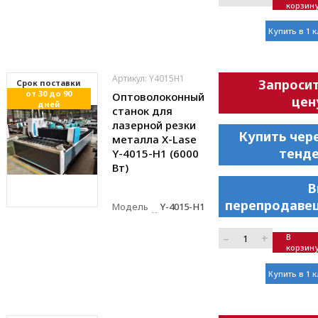
корзин
Купить в 1 
Артикул: Y4015H1
Запроси
Cрок поставки
от 30 до 90
Оптоволоконный
цен
дней
станок для
лазерной резки
Купить чер
металла X-Lase
тенд
Y-4015-H1 (6000
Вт)
В
перепродаве
Модель
Y-4015-H1
–
+
В
корзин
Купить в 1 