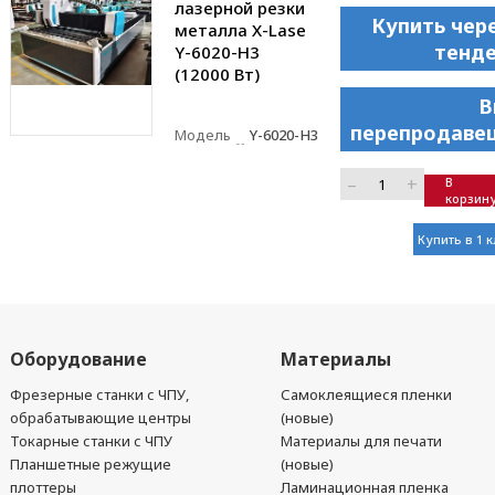
лазерной резки
Купить чер
металла X-Lase
тенд
Y-6020-H3
(12000 Вт)
В
перепродаве
Модель
Y-6020-H3
–
+
В
корзин
Купить в 1 
Оборудование
Материалы
Фрезерные станки с ЧПУ,
Самоклеящиеся пленки
обрабатывающие центры
(новые)
Токарные станки с ЧПУ
Материалы для печати
Планшетные режущие
(новые)
плоттеры
Ламинационная пленка