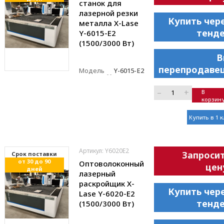
станок для
лазерной резки
Купить чер
металла X-Lase
тенд
Y-6015-E2
(1500/3000 Вт)
В
перепродаве
Модель
Y-6015-E2
–
+
В
корзин
Купить в 1 
Артикул: Y6020E2
Запроси
Cрок поставки
от 30 до 90
Оптоволоконный
цен
дней
лазерный
раскройщик X-
Купить чер
Lase Y-6020-E2
тенд
(1500/3000 Вт)