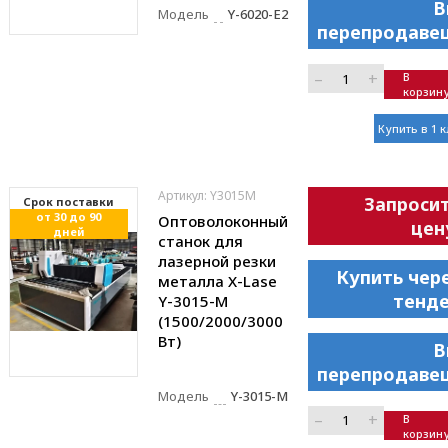
В
Модель
Y-6020-E2
перепродаве
–
+
В
корзин
Купить в 1 
Артикул: Y3015M
Запроси
Cрок поставки
от 30 до 90
Оптоволоконный
цен
дней
станок для
лазерной резки
Купить чер
металла X-Lase
тенд
Y-3015-M
(1500/2000/3000
Вт)
В
перепродаве
Модель
Y-3015-M
–
+
В
корзин