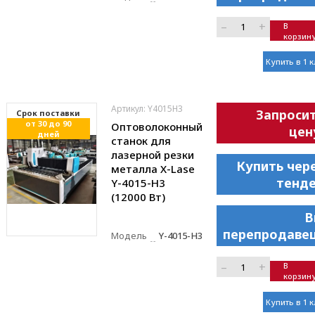
–
+
В
корзин
Купить в 1 
Артикул: Y4015H3
Запроси
Cрок поставки
от 30 до 90
Оптоволоконный
цен
дней
станок для
лазерной резки
Купить чер
металла X-Lase
тенд
Y-4015-H3
(12000 Вт)
В
перепродаве
Модель
Y-4015-H3
–
+
В
корзин
Купить в 1 