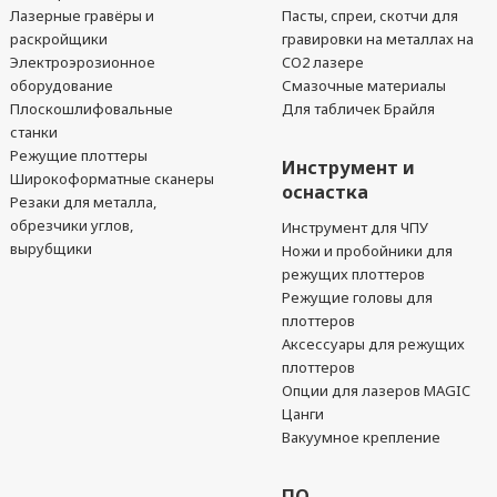
Лазерные гравёры и
Пасты, спреи, скотчи для
раскройщики
гравировки на металлах на
Электроэрозионное
CO2 лазере
оборудование
Смазочные материалы
Плоскошлифовальные
Для табличек Брайля
станки
Режущие плоттеры
Инструмент и
Широкоформатные сканеры
оснастка
Резаки для металла,
обрезчики углов,
Инструмент для ЧПУ
вырубщики
Ножи и пробойники для
режущих плоттеров
Режущие головы для
плоттеров
Аксессуары для режущих
плоттеров
Опции для лазеров MAGIC
Цанги
Вакуумное крепление
ПО