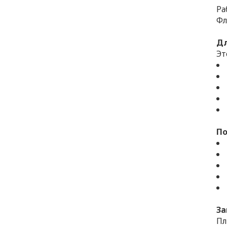
Ра
Фл
Дл
Эт
По
За
Пл