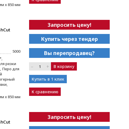
мм x 850 мм
Запросить цену!
shCut
Купить через тендер
5000
Вы перепродавец?
°,
ля резки
–
+
В корзину
 Перо для
й
Купить в 1 клик
югерный
вки,
К сравнению
мм x 850 мм
Запросить цену!
shCut