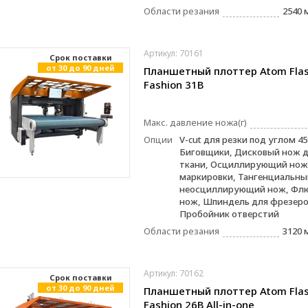
Области резания
2540 
Артикул: 70161
Cрок поставки
от 30 до 90 дней
Планшетный плоттер Atom Fla
Fashion 31B
Макс. давление ножа(г)
Опции
V-cut для резки под углом 45
Биговщики, Дисковый нож д
ткани, Осциллирующий нож,
маркировки, Тангенциальны
неосциллирующий нож, Фл
нож, Шпиндель для фрезеро
Пробойник отверстий
Области резания
3120 
Артикул: 70162
Cрок поставки
от 30 до 90 дней
Планшетный плоттер Atom Fla
Fashion 26B All-in-one