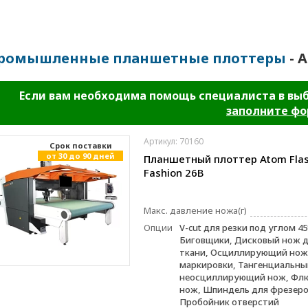
ромышленные планшетные плоттеры
- A
Если вам необходима помощь специалиста в вы
заполните ф
Артикул: 70160
Cрок поставки
от 30 до 90 дней
Планшетный плоттер Atom Fla
Fashion 26B
Макс. давление ножа(г)
Опции
V-cut для резки под углом 45
Биговщики, Дисковый нож д
ткани, Осциллирующий нож,
маркировки, Тангенциальны
неосциллирующий нож, Фл
нож, Шпиндель для фрезеро
Пробойник отверстий