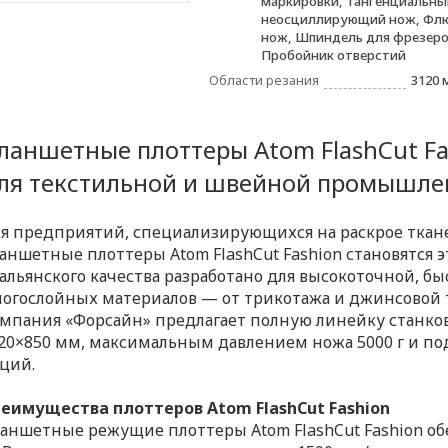
маркировки, Тангенциальны
неосциллирующий нож, Фл
нож, Шпиндель для фрезеро
Пробойник отверстий
Области резания
3120 
ланшетные плоттеры Atom FlashCut Fa
ля текстильной и швейной промышле
я предприятий, специализирующихся на раскрое ткане
аншетные плоттеры Atom FlashCut Fashion становятся
альянского качества разработано для высокоточной, б
огослойных материалов — от трикотажа и джинсовой 
мпания «Форсайн» предлагает полную линейку станков 
20×850 мм, максимальным давлением ножа 5000 г и п
ций.
еимущества плоттеров Atom FlashCut Fashion
аншетные режущие плоттеры Atom FlashCut Fashion об