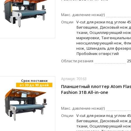
Макс. давление ножа(г)
Опции
V-cut для резки под углом 45
Биговщики, Дисковый нож д
ткани, Осциллирующий нож,
маркировки, Тангенциальны
неосциллирующий нож, Фл
нож, Шпиндель для фрезеро
Пробойник отверстий
Области резания
25
Артикул: 70163
Cрок поставки
от 30 до 90 дней
Планшетный плоттер Atom Fla
Fashion 31B All-in-one
Макс. давление ножа(г)
Опции
V-cut для резки под углом 45
Биговщики, Дисковый нож д
ткани, Осциллирующий нож,