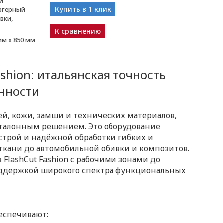
й
Купить в 1 клик
югерный
вки,
К сравнению
мм x 850 мм
shion: итальянская точность
нности
й, кожи, замши и технических материалов,
 эталонным решением. Это оборудование
ыстрой и надёжной обработки гибких и
ткани до автомобильной обивки и композитов.
FlashCut Fashion с рабочими зонами до
оддержкой широкого спектра функциональных
еспечивают: