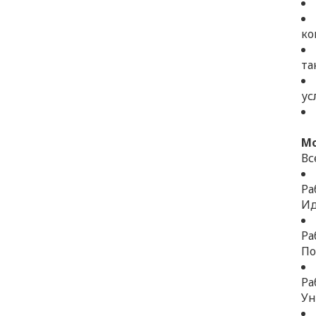
ко
та
ус
Мо
Вс
Ра
Ид
Ра
По
Ра
Ун