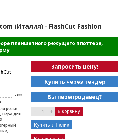
tom (Италия) - FlashCut Fashion
боре планшетного режущего плоттера,
орму
Запросить цену!
shCut
Купить через тендер
5000
Вы перепродавец?
°,
ля резки
–
+
В корзину
 Перо для
й
Купить в 1 клик
югерный
вки,
К сравнению