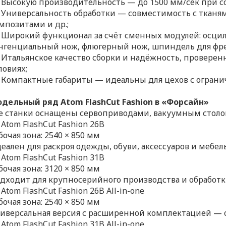
Высокую производительность — до 1500 мм/сек при с
Универсальность обработки — совместимость с тканям
мпозитами и др.;
Широкий функционал за счёт сменных модулей: осцил
нгенциальный нож, флюгерный нож, шпиндель для фре
Итальянское качество сборки и надёжность, провер
ловиях;
Компактные габариты — идеальны для цехов с огран
дельный ряд Atom FlashCut Fashion в «Форсайн»
е станки оснащены сервоприводами, вакуумным столо
Atom FlashCut Fashion 26B
бочая зона: 2540 × 850 мм
еален для раскроя одежды, обуви, аксессуаров и мебел
Atom FlashCut Fashion 31B
бочая зона: 3120 × 850 мм
дходит для крупносерийного производства и обработ
Atom FlashCut Fashion 26B All-in-one
бочая зона: 2540 × 850 мм
иверсальная версия с расширенной комплектацией — о
Atom FlashCut Fashion 31B All-in-one