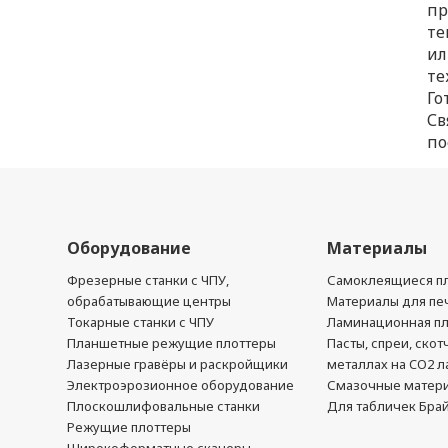
пр
те
ил
те
Го
Св
по
Оборудование
Материалы
Фрезерные станки с ЧПУ,
Самоклеящиеся пл
обрабатывающие центры
Материалы для печ
Токарные станки с ЧПУ
Ламинационная п
Планшетные режущие плоттеры
Пасты, спреи, скот
Лазерные гравёры и раскройщики
металлах на CO2 л
Электроэрозионное оборудование
Смазочные матер
Плоскошлифовальные станки
Для табличек Бра
Режущие плоттеры