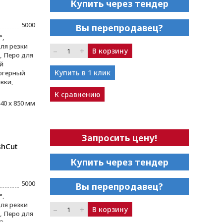
Купить через тендер
5000
Вы перепродавец?
°,
ля резки
–
+
В корзину
 Перо для
й
Купить в 1 клик
югерный
вки,
К сравнению
40 x 850 мм
Запросить цену!
shCut
Купить через тендер
5000
Вы перепродавец?
°,
ля резки
–
+
В корзину
 Перо для