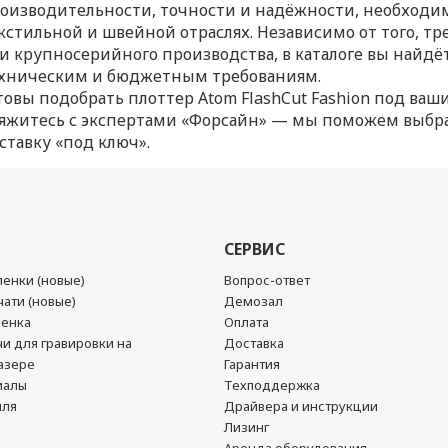
оизводительности, точности и надёжности, необходим
кстильной и швейной отраслях. Независимо от того, тр
и крупносерийного производства, в каталоге вы найд
хническим и бюджетным требованиям.
товы подобрать плоттер Atom FlashCut Fashion под ваш
яжитесь с экспертами «Форсайн» — мы поможем выбр
ставку «под ключ».
СЕРВИС
енки (новые)
Вопрос-ответ
ати (новые)
Демозал
ленка
Оплата
чи для гравировки на
Доставка
азере
Гарантия
иалы
Техподдержка
йля
Драйвера и инструкции
Лизинг