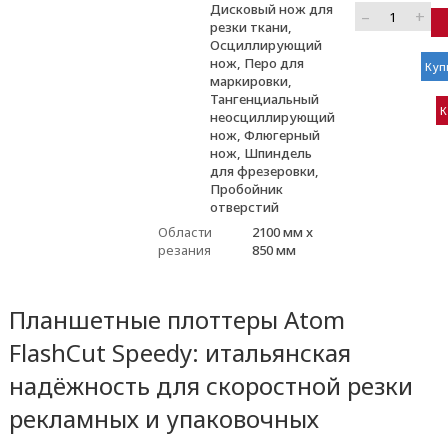
Дисковый нож для
–
+
резки ткани,
Осциллирующий
нож, Перо для
Куп
маркировки,
Тангенциальный
К
неосциллирующий
нож, Флюгерный
нож, Шпиндель
для фрезеровки,
Пробойник
отверстий
Области
2100 мм x
резания
850 мм
Планшетные плоттеры Atom
FlashCut Speedy: итальянская
надёжность для скоростной резки
рекламных и упаковочных