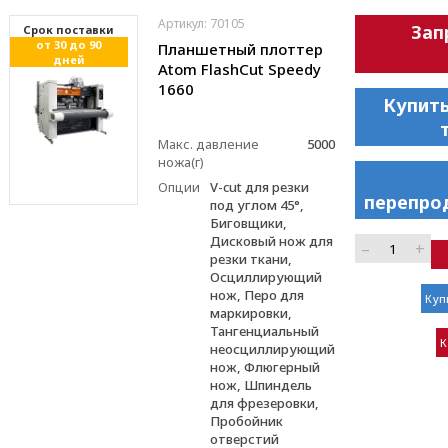
Артикул: 70105
Зап
Cрок поставки
от 30 до 90
Планшетный плоттер
дней
Atom FlashCut Speedy
1660
Купить
Макс. давление
5000
ножа(г)
Опции
V-cut для резки
перепро
под углом 45°,
Биговщики,
Дисковый нож для
–
+
резки ткани,
Осциллирующий
нож, Перо для
Куп
маркировки,
Тангенциальный
К
неосциллирующий
нож, Флюгерный
нож, Шпиндель
для фрезеровки,
Пробойник
отверстий