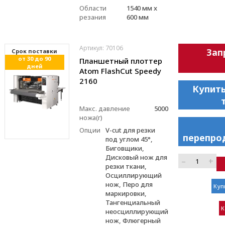
Области
1540 мм x
резания
600 мм
Артикул: 70106
Зап
Cрок поставки
от 30 до 90
Планшетный плоттер
дней
Atom FlashCut Speedy
2160
Купить
Макс. давление
5000
ножа(г)
Опции
V-cut для резки
перепро
под углом 45°,
Биговщики,
Дисковый нож для
–
+
резки ткани,
Осциллирующий
нож, Перо для
Куп
маркировки,
Тангенциальный
К
неосциллирующий
нож, Флюгерный