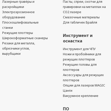
Лазерные гравёры и
Пасты, спреи, скотчи для
раскройщики
гравировки на металлах на
Электроэрозионное
CO2 лазере
оборудование
Смазочные материалы
Плоскошлифовальные
Для табличек Брайля
станки
Режущие плоттеры
Инструмент и
Широкоформатные сканеры
оснастка
Резаки для металла,
обрезчики углов,
Инструмент для ЧПУ
вырубщики
Ножи и пробойники для
режущих плоттеров
Режущие головы для
плоттеров
Аксессуары для режущих
плоттеров
Опции для лазеров MAGIC
Цанги
Вакуумное крепление
ПО