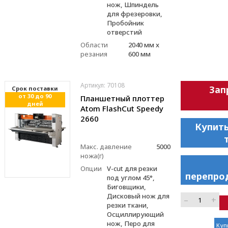
нож, Шпиндель
для фрезеровки,
Пробойник
отверстий
Области
2040 мм x
резания
600 мм
Артикул: 70108
Зап
Cрок поставки
от 30 до 90
Планшетный плоттер
дней
Atom FlashCut Speedy
2660
Купить
Макс. давление
5000
ножа(г)
Опции
V-cut для резки
перепро
под углом 45°,
Биговщики,
Дисковый нож для
–
+
резки ткани,
Осциллирующий
нож, Перо для
Куп