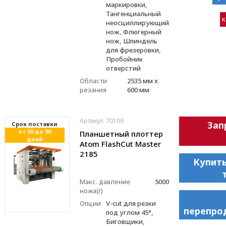
маркировки,
Тангенциальный
К
неосциллирующий
нож, Флюгерный
нож, Шпиндель
для фрезеровки,
Пробойник
отверстий
Области
2535 мм x
резания
600 мм
Артикул: 70109
Зап
Cрок поставки
от 30 до 90
Планшетный плоттер
дней
Atom FlashCut Master
2185
Купить
Макс. давление
5000
ножа(г)
Опции
V-cut для резки
перепро
под углом 45°,
Биговщики,