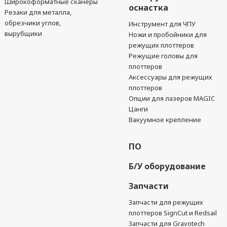
Широкоформатные сканеры
оснастка
Резаки для металла,
обрезчики углов,
Инструмент для ЧПУ
вырубщики
Ножи и пробойники для
режущих плоттеров
Режущие головы для
плоттеров
Аксессуары для режущих
плоттеров
Опции для лазеров MAGIC
Цанги
Вакуумное крепление
ПО
Б/У оборудование
Запчасти
Запчасти для режущих
плоттеров SignCut и Redsail
Запчасти для Gravotech