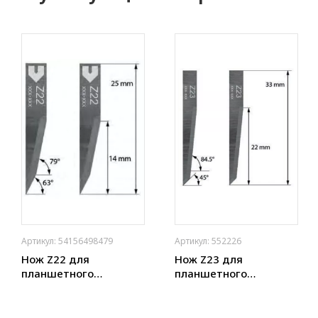
Артикул: 54156498479
Артикул: 552226
Нож Z22 для
Нож Z23 для
планшетного
планшетного
плоттера (толщ. 0,63
плоттера (толщ. 0,63
мм) Zund, DIGI,
мм) Zund, DIGI,
Ruizhou, iEcho, List,
Ruizhou, iEcho, List,