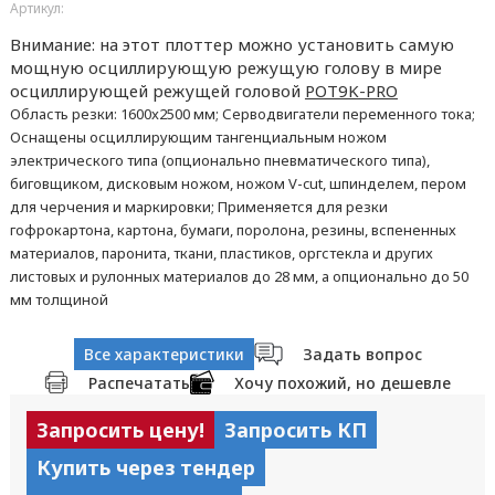
Артикул:
Внимание: на этот плоттер можно установить самую
мощную осциллирующую режущую голову в мире
осциллирующей режущей головой
POT9K-PRO
Область резки: 1600x2500 мм; Серводвигатели переменного тока;
Оснащены осциллирующим тангенциальным ножом
электрического типа (опционально пневматического типа),
биговщиком, дисковым ножом, ножом V-cut, шпинделем, пером
для черчения и маркировки; Применяется для резки
гофрокартона, картона, бумаги, поролона, резины, вспененных
материалов, паронита, ткани, пластиков, оргстекла и других
листовых и рулонных материалов до 28 мм, а опционально до 50
мм толщиной
Все характеристики
Задать вопрос
Распечатать
Хочу похожий, но дешевле
Запросить цену!
Запросить КП
Купить через тендер