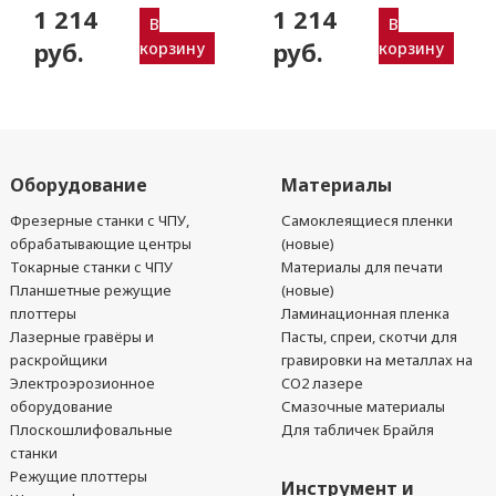
1 214
1 214
JingWei и пр.)
JingWei и пр.)
В
В
руб.
руб.
корзину
корзину
Оборудование
Материалы
Фрезерные станки с ЧПУ,
Самоклеящиеся пленки
обрабатывающие центры
(новые)
Токарные станки с ЧПУ
Материалы для печати
Планшетные режущие
(новые)
плоттеры
Ламинационная пленка
Лазерные гравёры и
Пасты, спреи, скотчи для
раскройщики
гравировки на металлах на
Электроэрозионное
CO2 лазере
оборудование
Смазочные материалы
Плоскошлифовальные
Для табличек Брайля
станки
Режущие плоттеры
Инструмент и