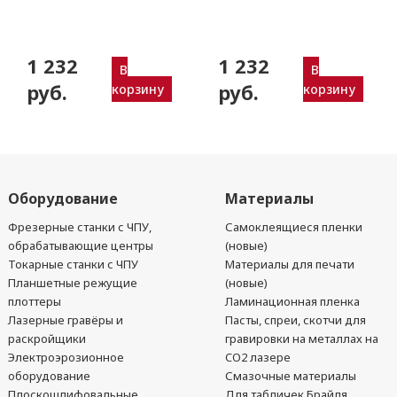
плоттера (толщ. 0,63
плоттера (толщ. 0,63
мм) Zund, DIGI,
мм) Zund, DIGI,
Ruizhou, iEcho, List,
Ruizhou, iEcho, List,
1 232
1 232
JingWei и пр.)
JingWei и пр.)
В
В
руб.
руб.
корзину
корзину
Оборудование
Материалы
Фрезерные станки с ЧПУ,
Самоклеящиеся пленки
обрабатывающие центры
(новые)
Токарные станки с ЧПУ
Материалы для печати
Планшетные режущие
(новые)
плоттеры
Ламинационная пленка
Лазерные гравёры и
Пасты, спреи, скотчи для
раскройщики
гравировки на металлах на
Электроэрозионное
CO2 лазере
оборудование
Смазочные материалы
Плоскошлифовальные
Для табличек Брайля