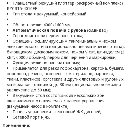
Планшетный режущий плоттер (раскроечный комплекс)
RZCRT5-4016EF
Тип стола = вакуумный, конвейерный
Область резки: 4000x1600 мм;
Автоматическая подача с рулона
(
см.видео
);
Серводвигатели переменного тока;
Оснащены осциллирующим тангенциальным ножом
электрического типа (опционально пневматического типа),
биговщиком, дисковым ножом, ножом V-cut, шпинделем (2
кВт, 60000 об./мин), пером для черчения и маркировки;
Функция резки по напечатанному;
Применяется для резки гофрокартона, картона, бумаги,
поролона, резины, вспененных материалов, паронита,
ткани, пластиков, оргстекла и других листовых и рулонных
материалов толщиной до 30 мм (опционально возможно
увеличение до 50 мм);
Вакуумный стол состоящих из нескольких зон
включаемых и отключаемых с панели управления
(вакуумный насос в комплекте);
Панель управления - сенсорный ЖК дисплей;
Сетевой порт RJ45.
Применение: