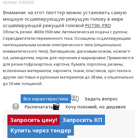
Артикул: 5000260
Внимание: на этот плоттер можно установить самую
мощную осциллирующую режущую голову в мире
осциллирующей режущей головой
POT9K-PRO
Область резки: 4000x1600 мм; Автоматическая подача с рулона;
Серводвигатели переменного тока; Оснащены осциллирующим
тангенциальным ножом электрического типа (опционально
пневматического типа), биговщиком, дисковым ножом, ножом V-
cut, шпинделем, пером для черчения и маркировки; Применяется
для резки гофрокартона, картона, бумаги, поролона, резины,
вспененных материалов, паронита, ткани, пластиков, оргстекла и
других листовых и рулонных материалов до 28 мм, а опционально
до 50 мм толщиной
Все характеристики
Задать вопрос
Распечатать
Хочу похожий, но дешевле
Запросить цену!
Запросить КП
Купить через тендер