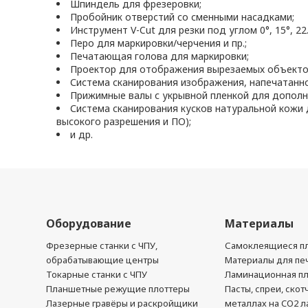
Шпиндель для фрезеровки;
Пробойник отверстий со сменными насадками;
Инструмент V-Cut для резки под углом 0°, 15°, 22.5
Перо для маркировки/черчения и пр.;
Печатающая голова для маркировки;
Проектор для отображения вырезаемых объектов
Система сканирования изображения, напечатанно
Прижимные валы с укрывной пленкой для дополн
Система сканирования кусков натуральной кожи
высокого разрешения и ПО);
и др.
Оборудование
Материалы
Фрезерные станки с ЧПУ,
Самоклеящиеся пл
обрабатывающие центры
Материалы для печ
Токарные станки с ЧПУ
Ламинационная п
Планшетные режущие плоттеры
Пасты, спреи, скот
Лазерные гравёры и раскройщики
металлах на CO2 л