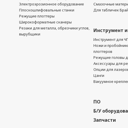
Электроэрозионное оборудование
Смазочные матер
Плоскошлифовальные станки
Для табличек Бра
Режущие плоттеры
Широкоформатные сканеры
Резаки для металла, обрезчики углов,
Инструмент и
вырубщики
Инструмент для Ч
Ножи и пробойник
плоттеров
Режущие головы д
Аксессуары для р
Опции для лазеро
Цанги
Вакуумное крепле
ПО
Б/У оборудов
Запчасти