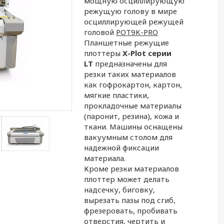
мощную осциллирующую
режущую голову в мире
осциллирующей режущей
головой
POT9K-PRO
Планшетные режущие
плоттеры
X-
Plot
серии
LT
предназначены для
резки таких материалов
как гофрокартон, картон,
мягкие пластики,
прокладочные материалы
(паронит, резина), кожа и
ткани. Машины оснащены
вакуумным столом для
надежной фиксации
материала.
Кроме резки материалов
плоттер может делать
надсечку, биговку,
вырезать пазы под сгиб,
фрезеровать, пробивать
отверстия, чертить и