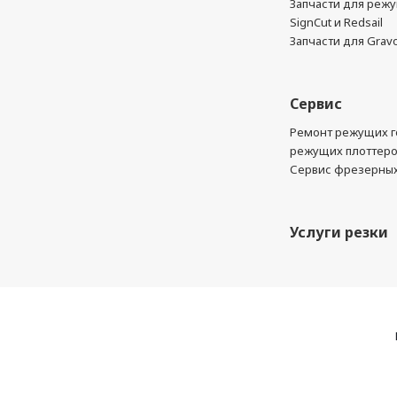
Запчасти для реж
SignCut и Redsail
Запчасти для Grav
Сервис
Ремонт режущих г
режущих плоттер
Сервис фрезерных
Услуги резки