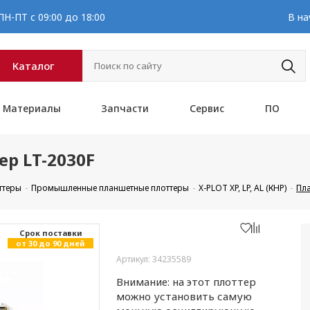
Н-ПТ с 09:00 до 18:00
В на
Каталог
Материалы
Запчасти
Сервис
ПО
р LT-2030F
ттеры
Промышленные планшетные плоттеры
X-PLOT XP, LP, AL (КНР)
Пл
Cрок поставки
от 30 до 90 дней
Артикул: 34235589
Внимание: на этот плоттер
можно установить самую