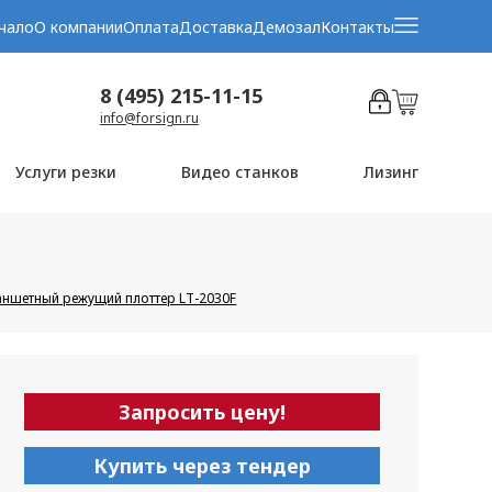
чало
О компании
Оплата
Доставка
Демозал
Контакты
8 (495) 215-11-15
info@forsign.ru
Услуги резки
Видео станков
Лизинг
аншетный режущий плоттер LT-2030F
Запросить цену!
Купить через тендер