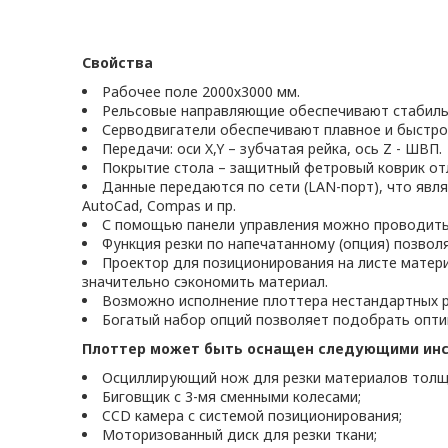
Свойства
Рабочее поле 2000х3000 мм.
Рельсовые направляющие обеспечивают стабильн
Серводвигатели обеспечивают плавное и быстро
Передачи: оси X,Y – зубчатая рейка, ось Z - ШВП.
Покрытие стола – защитный фетровый коврик о
Данные передаются по сети (LAN-порт), что явля
AutoCad, Compas и пр.
С помощью панели управления можно проводить 
Функция резки по напечатанному (опция) позволя
Проектор для позиционирования на листе матери
значительно сэкономить материал.
Возможно исполнение плоттера нестандартных р
Богатый набор опций позволяет подобрать опти
Плоттер может быть оснащен следующими инс
Осциллирующий нож для резки материалов толщ
Биговщик с 3-мя сменными колесами;
CCD камера с системой позиционирования;
Моторизованный диск для резки ткани;