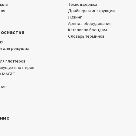
иалы
Техподдержка
йля
Драйвера и инструкции
Лизинг
Аренда оборудования
Каталог по брендам
 оснастка
Словарь терминов
ПУ
и для режущих
ля плоттеров
ежущих плоттеров
в MAGIC
ние
ание