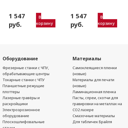
мм) Zund, DIGI,
мм) Zund, DIGI,
Ruizhou, iEcho, List,
Ruizhou, iEcho, List,
1 547
1 547
JingWei и пр.)
JingWei и пр.)
В
В
руб.
руб.
корзину
корзину
Оборудование
Материалы
Фрезерные станки с ЧПУ,
Самоклеящиеся пленки
обрабатывающие центры
(новые)
Токарные станки с ЧПУ
Материалы для печати
Планшетные режущие
(новые)
плоттеры
Ламинационная пленка
Лазерные гравёры и
Пасты, спреи, скотчи для
раскройщики
гравировки на металлах на
Электроэрозионное
CO2 лазере
оборудование
Смазочные материалы
Плоскошлифовальные
Для табличек Брайля
станки