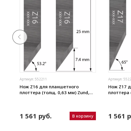
Артикул: 552211
Артикул: 552
щая
Нож Z16 для планшетного
Нож Z17 
плоттера (толщ. 0,63 мм) Zund,
плоттера 
ho,
DIGI, Ruizhou, iEcho, List, JingWei и
DIGI, Ruizh
пр.)
пр.)
N
1 561 руб.
1 561 р
В корзину
ину