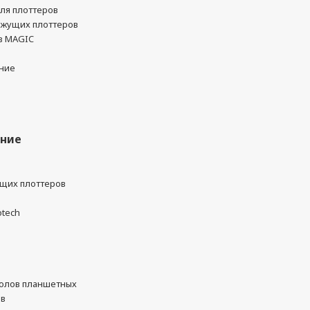
ля плоттеров
ежущих плоттеров
в MAGIC
ние
ание
ущих плоттеров
otech
олов планшетных
ов