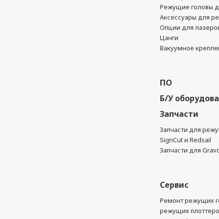
Режущие головы д
Аксессуары для р
Опции для лазеро
Цанги
Вакуумное крепле
ПО
Б/У оборудов
Запчасти
Запчасти для реж
SignCut и Redsail
Запчасти для Grav
Сервис
Ремонт режущих г
режущих плоттер