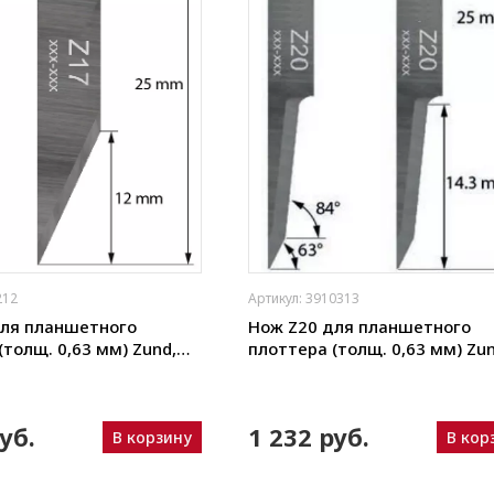
212
Артикул: 3910313
для планшетного
Нож Z20 для планшетного
(толщ. 0,63 мм) Zund,
плоттера (толщ. 0,63 мм) Zun
ou, iEcho, List, JingWei и
DIGI, Ruizhou, iEcho, List, Jing
пр.)
уб.
1 232 руб.
В корзину
В кор