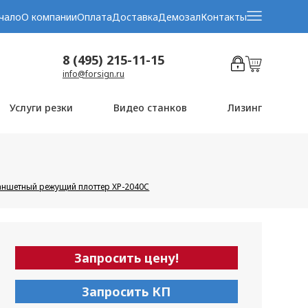
чало
О компании
Оплата
Доставка
Демозал
Контакты
8 (495) 215-11-15
info@forsign.ru
Услуги резки
Видео станков
Лизинг
аншетный режущий плоттер XP-2040C
Запросить цену!
Запросить КП