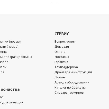
СЕРВИС
енки (новые)
Вопрос-ответ
ати (новые)
Демозал
ленка
Оплата
чи для гравировки на
Доставка
азере
Гарантия
иалы
Техподдержка
йля
Драйвера и инструкции
Лизинг
Аренда оборудования
Каталог по брендам
 оснастка
Словарь терминов
ПУ
и для режущих