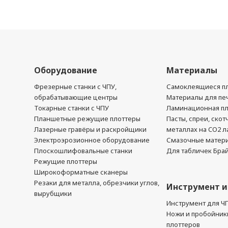
Оборудование
Материалы
Фрезерные станки с ЧПУ,
Самоклеящиеся пл
обрабатывающие центры
Материалы для печ
Токарные станки с ЧПУ
Ламинационная п
Планшетные режущие плоттеры
Пасты, спреи, скот
Лазерные гравёры и раскройщики
металлах на CO2 л
Электроэрозионное оборудование
Смазочные матер
Плоскошлифовальные станки
Для табличек Бра
Режущие плоттеры
Широкоформатные сканеры
Резаки для металла, обрезчики углов,
Инструмент и
вырубщики
Инструмент для Ч
Ножи и пробойник
плоттеров