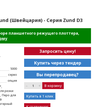
Zund (Швейцария) - Серия Zund D3
боре планшетного режущего плоттера,
орму
Запросить цену!
L
Купить через тендер
5000
Вы перепродавец?
серво
опция
–
+
В корзину
°,
ля резки
 Перо для
Купить в 1 клик
й
югерный
К сравнению