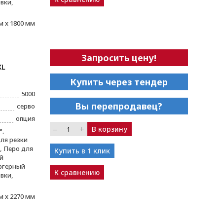
вки,
м х 1800 мм
Запросить цену!
XL
Купить через тендер
5000
Вы перепродавец?
серво
опция
–
+
В корзину
°,
ля резки
 Перо для
Купить в 1 клик
й
югерный
К сравнению
вки,
м х 2270 мм