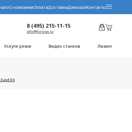
чало
О компании
Оплата
Доставка
Демозал
Контакты
8 (495) 215-11-15
info@forsign.ru
Услуги резки
Видео станков
Лизинг
 Zund D3