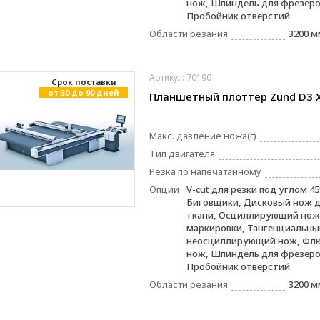
нож, Шпиндель для фрезеро
Пробойник отверстий
Области резания
3200 м
Артикул: 70190
Cрок поставки
от 30 до 90 дней
Планшетный плоттер Zund D3 
Макс. давление ножа(г)
Тип двигателя
Резка по напечатанному
Опции
V-cut для резки под углом 45
Биговщики, Дисковый нож д
ткани, Осциллирующий нож,
маркировки, Тангенциальны
неосциллирующий нож, Фл
нож, Шпиндель для фрезеро
Пробойник отверстий
Области резания
3200 м