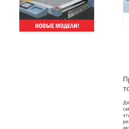
П
т
Дл
са
эт
ре
ав