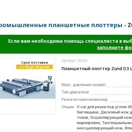
ромышленные планшетные плоттеры
- 
Если вам необходима помощь специалиста в вы
заполните ф
Артикул: 70184
Cрок поставки
от 30 до 90 дней
Планшетный плоттер Zund D3 
Макс. давление ножа(г)
Тип двигателя
Резка по напечатанному
Опции
V-cut для резки под углом 45
Биговщики, Дисковый нож д
ткани, Осциллирующий нож,
маркировки, Тангенциальны
неосциллирующий нож, Фл