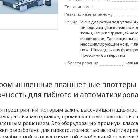
Тип двигателя
Резка по напечатанному
Опции
V-cut для резки под углом 45
Биговщики, Дисковый нож д
ткани, Осциллирующий нож,
маркировки, Тангенциальны
неосциллирующий нож, Фл
нож, Шпиндель для фрезеро
Пробойник отверстий
Области резания
3200 м
ромышленные планшетные плоттеры Z
очность для гибкого и автоматизиров
я предприятий, которым важна высочайшая надёжность
мых разных материалов, промышленные планшетные п
алонным решением. Это оборудование премиум-класса 
зки разработано для гибкого, полностью автоматизиров
томобильной, аэрокосмической и мебельной отраслях.