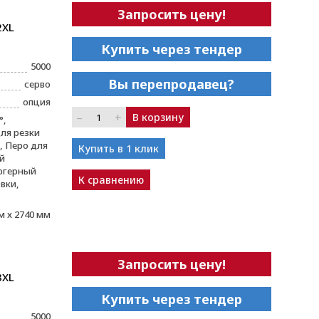
Запросить цену!
2XL
Купить через тендер
5000
Вы перепродавец?
серво
опция
–
+
В корзину
°,
ля резки
 Перо для
Купить в 1 клик
й
югерный
К сравнению
вки,
м х 2740 мм
Запросить цену!
3XL
Купить через тендер
5000