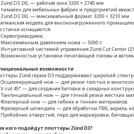
Zünd D3 2XL — рабочая зона 3200 × 2740 мм
тимален для мебельных фабрик и предприятий авиаст
Zünd D3 3XL — максимальный формат 3200 × 3210 мм
агманская модель для высоконагруженного промышлен
е станки оснащаются:
Сервоприводами;
Максимальным давлением ножа — 5000 г;
Интуитивной системой управления Zünd Cut Center (ZC
Возможностью установки печатающей головы и автома
нкциональные возможности
оттеры Zünd серии D3 поддерживают широкий спектр
Осциллирующий нож — для резки толстых и многосло
V-cut 45° — для создания биговки и складных конструк
Тангенциальный нож — для точной резки жёстких мат
Флюгерный нож — для гибких и тонких материалов;
Фрезерный шпиндель — для обработки ПВХ, акрила, к
Пробойник отверстий, перо для маркировки, биговщик
я кого подойдут плоттеры Zünd D3?