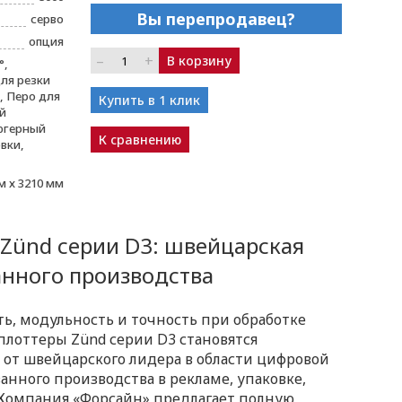
Вы перепродавец?
серво
опция
–
+
В корзину
°,
ля резки
 Перо для
Купить в 1 клик
й
югерный
К сравнению
вки,
м х 3210 мм
ünd серии D3: швейцарская
анного производства
, модульность и точность при обработке
лоттеры Zünd серии D3 становятся
от швейцарского лидера в области цифровой
анного производства в рекламе, упаковке,
 Компания «Форсайн» предлагает полную