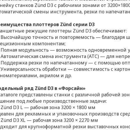
нейку станков Zünd D3 с рабочими зонами от 3200×18
томатической смены инструмента, резки по напечатан
еимущества плоттеров Zünd серии D3
аншетные режущие плоттеры Zünd D3 обеспечивают:
Высочайшую точность и повторяемость — благодаря ш
ецизионным компонентам;
Полная модульность — возможность одновременной ус
Автоматическая смена инструмента (ATC) — для непре
Поддержка резки по напечатанному — с помощью опт
Универсальность обработки — совместимость с картон
номатериалами, акрилом и др.
дельный ряд Zünd D3 в «Форсайн»
каталоге представлены станки с различной рабочей зо
шение под любые производственные задачи:
Zünd D3 L — рабочая зона 3200 × 1800 мм
еален для рекламных и упаковочных производств сред
Zünd D3 XL — рабочая зона 3200 × 2270 мм
дходит для крупноформатной резки выставочных кон