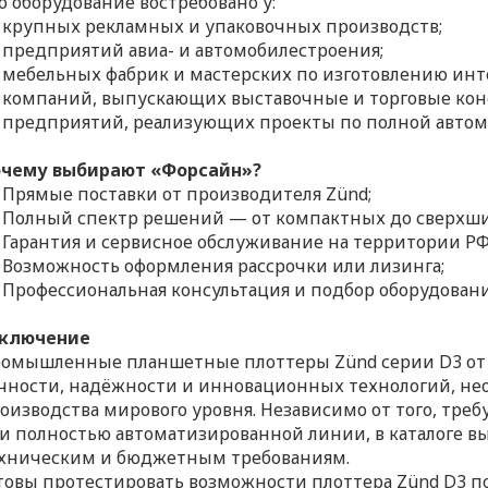
о оборудование востребовано у:
крупных рекламных и упаковочных производств;
предприятий авиа- и автомобилестроения;
мебельных фабрик и мастерских по изготовлению инт
компаний, выпускающих выставочные и торговые кон
предприятий, реализующих проекты по полной авто
чему выбирают «Форсайн»?
Прямые поставки от производителя Zünd;
Полный спектр решений — от компактных до сверхш
Гарантия и сервисное обслуживание на территории РФ
Возможность оформления рассрочки или лизинга;
Профессиональная консультация и подбор оборудовани
ключение
омышленные планшетные плоттеры Zünd серии D3 от 
чности, надёжности и инновационных технологий, не
оизводства мирового уровня. Независимо от того, треб
и полностью автоматизированной линии, в каталоге 
хническим и бюджетным требованиям.
товы протестировать возможности плоттера Zünd D3 п