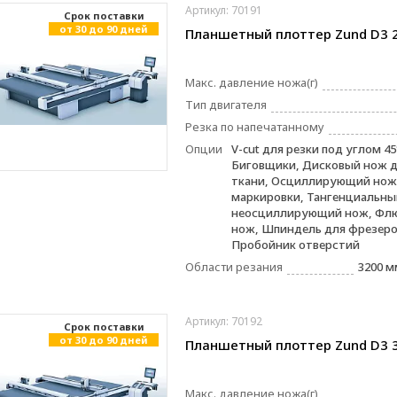
Артикул: 70191
Cрок поставки
от 30 до 90 дней
Планшетный плоттер Zund D3 
Макс. давление ножа(г)
Тип двигателя
Резка по напечатанному
Опции
V-cut для резки под углом 45
Биговщики, Дисковый нож д
ткани, Осциллирующий нож,
маркировки, Тангенциальны
неосциллирующий нож, Фл
нож, Шпиндель для фрезеро
Пробойник отверстий
Области резания
3200 м
Артикул: 70192
Cрок поставки
от 30 до 90 дней
Планшетный плоттер Zund D3 
Макс. давление ножа(г)