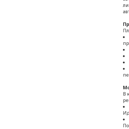
ли
ав
Пр
Пл
пр
пе
Мо
В 
ре
Ид
По