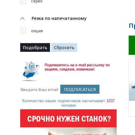
серво
Резка по напечатанному
П
опция
Подпишитесь на e-mail рассылку по
акциям, скидкам, новинкам!
Количество наших подписчиков насчитывает
1037
человек