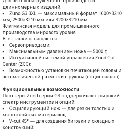
Для высоконагруженного производства
длинномерных изделий.
Zünd G3 3XL — максимальный формат 1600×3210
мм, 2500×3210 мм или 3200×3210 мм
Флагманская модель для промышленного
производства мирового уровня.
Все станки оснащаются:
Сервоприводами;
Максимальным давлением ножа — 5000 г;
Интуитивной системой управления Zünd Cut
Center (ZCC);
Возможностью установки печатающей головы и
автоматической размотки с рулона (опционально).
Функциональные возможности
Плоттеры Zünd серии G3 поддерживают широкий
спектр инструментов и опций:
Осциллирующий нож — для резки толстых и
многослойных материалов;
V-cut 45° — для создания биговки и складных
конструкций;