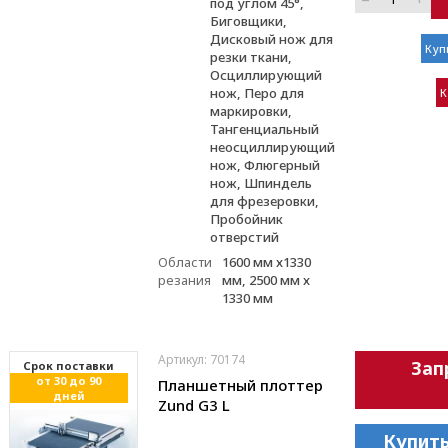
под углом 45°,
Биговщики,
Дисковый нож для
Куп
резки ткани,
Осциллирующий
нож, Перо для
К
маркировки,
Тангенциальный
неосциллирующий
нож, Флюгерный
нож, Шпиндель
для фрезеровки,
Пробойник
отверстий
Области
1600 мм х1330
резания
мм, 2500 мм х
1330 мм
Артикул: 70174
Зап
Cрок поставки
от 30 до 90
Планшетный плоттер
дней
Zund G3 L
Купить