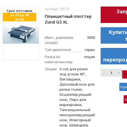
Артикул: 70175
Зап
Cрок поставки
от 30 до 90
Планшетный плоттер
дней
Zund G3 XL
Купить
Макс. давление
5000
ножа(г)
Тип двигателя
серво
Резка по
опция
перепро
напечатанному
Опции
V-cut для резки
–
+
под углом 45°,
Биговщики,
Дисковый нож для
Куп
резки ткани,
Осциллирующий
нож, Перо для
К
маркировки,
Тангенциальный
неосциллирующий
нож, Флюгерный
нож, Шпиндель