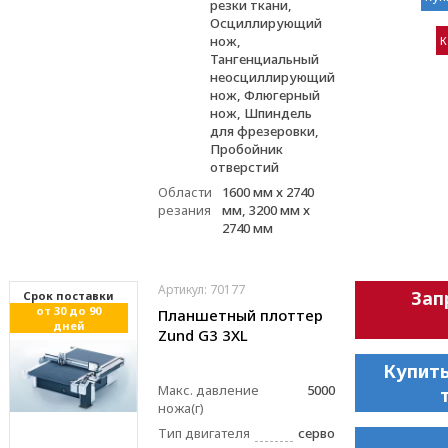
резки ткани,
Осциллирующий
нож,
К
Тангенциальный
неосциллирующий
нож, Флюгерный
нож, Шпиндель
для фрезеровки,
Пробойник
отверстий
Области
1600 мм х 2740
резания
мм, 3200 мм х
2740 мм
Артикул: 70177
Зап
Cрок поставки
от 30 до 90
Планшетный плоттер
дней
Zund G3 3XL
Купить
Макс. давление
5000
ножа(г)
Тип двигателя
серво