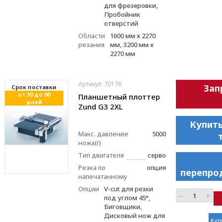
для фрезеровки,
Пробойник
отверстий
Области
1600 мм х 2270
резания
мм, 3200 мм х
2270 мм
Артикул: 70176
Зап
Cрок поставки
от 30 до 90
Планшетный плоттер
дней
Zund G3 2XL
Купить
Макс. давление
5000
ножа(г)
Тип двигателя
серво
Резка по
опция
перепро
напечатанному
Опции
V-cut для резки
–
+
под углом 45°,
Биговщики,
Дисковый нож для
Куп