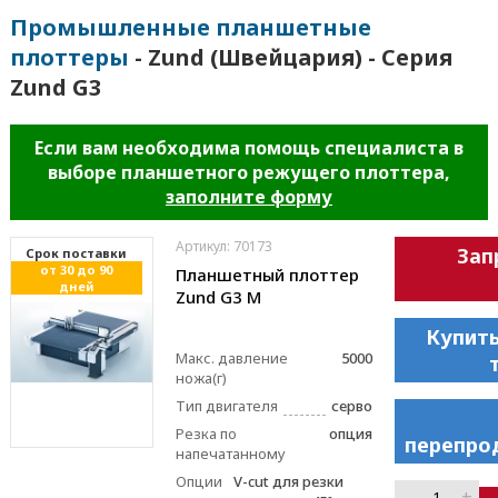
Промышленные планшетные
плоттеры
- Zund (Швейцария) - Серия
Zund G3
Если вам необходима помощь специалиста в
выборе планшетного режущего плоттера,
заполните форму
Артикул: 70173
Зап
Cрок поставки
от 30 до 90
Планшетный плоттер
дней
Zund G3 M
Купить
Макс. давление
5000
ножа(г)
Тип двигателя
серво
Резка по
опция
перепро
напечатанному
Опции
V-cut для резки
–
+