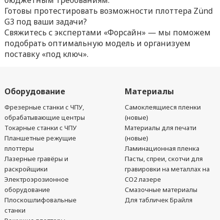
бюджетным требованиям.
Готовы протестировать возможности плоттера Zünd
G3 под ваши задачи?
Свяжитесь с экспертами «Форсайн» — мы поможем
подобрать оптимальную модель и организуем
поставку «под ключ».
Оборудование
Материалы
Фрезерные станки с ЧПУ,
Самоклеящиеся пленки
обрабатывающие центры
(новые)
Токарные станки с ЧПУ
Материалы для печати
Планшетные режущие
(новые)
плоттеры
Ламинационная пленка
Лазерные гравёры и
Пасты, спреи, скотчи для
раскройщики
гравировки на металлах на
Электроэрозионное
CO2 лазере
оборудование
Смазочные материалы
Плоскошлифовальные
Для табличек Брайля
станки