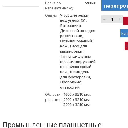
Резка по
опция
перепро
напечатанному
Опции
V-cut для резки
–
+
под углом 45°,
Биговщики,
Дисковый нож для
Куп
резки ткани,
Осциллирующий
нож, Перо для
К
маркировки,
Тангенциальный
неосциллирующий
нож, Флюгерный
нож, Шпиндель
для фрезеровки,
Пробойник
отверстий
Области
1600 х 3210 мм,
резания
2500 х 3210 мм,
3200 х 3210 мм
Промышленные планшетные