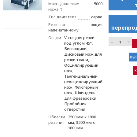
Макс. давление
5000
ножа(г)
Тип двигателя
серво
Резка по
опция
перепро
напечатанному
Опции
V-cut для резки
–
+
под углом 45°,
Биговщики,
Дисковый нож для
Куп
резки ткани,
Осциллирующий
нож,
К
Тангенциальный
неосциллирующий
нож, Флюгерный
нож, Шпиндель
для фрезеровки,
Пробойник
отверстий
Области
2500 мм х 1800
резания
мм, 3200 мм х
1800 мм