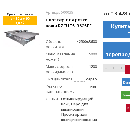
Артикул: 500039
13 428 
от
Cрок поставки
от 30 до 90
Плоттер для резки
дней
кожи RZCUT5-3625EF
Купить
Область
~2500x3600
резки, мм
перепро
Макс. давление
5000
ножа(г)
Макс. скорость
1200
–
+
резки(мм/сек)
Тип двигателя
серво
Купи
Резка по
нет
напечатанному
Купи
Опции
Осциллирующий
нож, Перо для
К
маркировки,
Проектор для
позиционирования