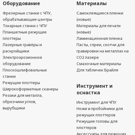
Оборудование
Материалы
Фрезерные станки с ЧПУ,
Самоклеящиеся пленки
обрабатывающие центры
(новые)
Токарные станки с ЧПУ
Материалы для печати
Планшетные режущие
(новые)
плоттеры
Ламинационная пленка
Лазерные гравёры и
Пасты, спреи, скотчи для
раскройщики
гравировки на металлах на
Электроэрозионное
CO2 лазере
оборудование
Смазочные материалы
Плоскошлифовальные
Для табличек Брайля
станки
Режущие плоттеры
Инструмент и
Широкоформатные сканеры
оснастка
Резаки для металла,
обрезчики углов,
Инструмент для ЧПУ
вырубщики
Ножи и пробойники для
режущих плоттеров
Режущие головы для
плоттеров
Аксессуары для режущих