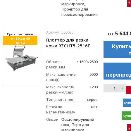
К
маркировки,
Проектор для
позиционирования
Артикул: 500035
5 644 
от
Cрок поставки
от 30 до 90
Плоттер для резки
дней
кожи RZCUT5-2516E
Купить
Область
~1600x2500
резки, мм
перепро
Макс. давление
5000
ножа(г)
Макс. скорость
1200
–
+
резки(мм/сек)
Тип двигателя
серво
Купи
Резка по
нет
напечатанному
Купи
Опции
Осциллирующий
нож, Перо для
К
маркировки,