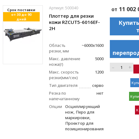
Артикул: 500040
11 002 
от
Cрок поставки
от 30 до 90
Плоттер для резки
дней
кожи RZCUT5-6016EF-
Купить
2H
Область
~6000x1600
резки, мм
перепро
Макс. давление
5000
ножа(г)
–
+
Макс. скорость
1200
резки(мм/сек)
Купи
Тип двигателя
серво
Резка по
нет
Купи
напечатанному
Опции
Осциллирующий
К
нож, Перо для
маркировки,
Проектор для
позиционирования