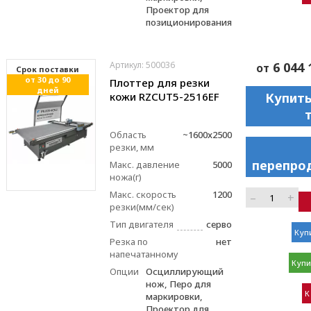
Проектор для
позиционирования
Артикул: 500036
6 044 
от
Cрок поставки
от 30 до 90
Плоттер для резки
дней
кожи RZCUT5-2516EF
Купить
Область
~1600x2500
резки, мм
перепро
Макс. давление
5000
ножа(г)
Макс. скорость
1200
–
+
резки(мм/сек)
Тип двигателя
серво
Купи
Резка по
нет
напечатанному
Купи
Опции
Осциллирующий
нож, Перо для
К
маркировки,
Проектор для