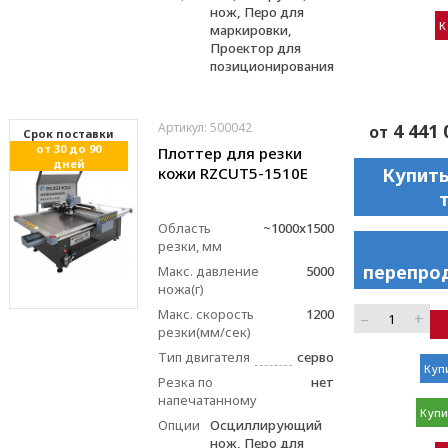
нож, Перо для
К
маркировки,
Проектор для
позиционирования
Артикул: 500042
4 441 
от
Cрок поставки
от 30 до 90
Плоттер для резки
дней
кожи RZCUT5-1510E
Купить
Область
~1000x1500
резки, мм
перепро
Макс. давление
5000
ножа(г)
Макс. скорость
1200
–
+
резки(мм/сек)
Тип двигателя
серво
Купи
Резка по
нет
напечатанному
Купи
Опции
Осциллирующий
нож, Перо для