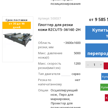
позиционирования
Артикул: 500037
9 585 
от
Cрок поставки
от 30 до 90
Плоттер для резки
дней
кожи RZCUT5-3616E-2H
Купить
Область
~3600x1600
резки, мм
перепро
Макс. давление
5000
ножа(г)
Макс. скорость
1200
–
+
резки(мм/сек)
Тип двигателя
серво
Купи
Резка по
нет
напечатанному
Купи
Опции
Осциллирующий
нож, Перо для
К
маркировки,
Проектор для
позиционирования