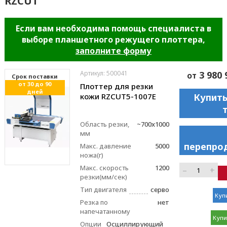
RZCUT
Если вам необходима помощь специалиста в
выборе планшетного режущего плоттера,
заполните форму
Артикул: 500041
3 980 
от
Cрок поставки
от 30 до 90
Плоттер для резки
дней
кожи RZCUT5-1007E
Купить
Область резки,
~700x1000
мм
перепро
Макс. давление
5000
ножа(г)
Макс. скорость
1200
–
+
резки(мм/сек)
Тип двигателя
серво
Купи
Резка по
нет
напечатанному
Купи
Опции
Осциллирующий