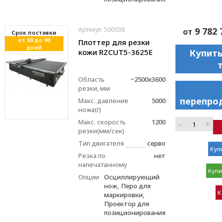
Артикул: 500038
9 782 
от
Cрок поставки
от 30 до 90
Плоттер для резки
дней
кожи RZCUT5-3625E
Купить
Область
~2500x3600
резки, мм
перепро
Макс. давление
5000
ножа(г)
Макс. скорость
1200
–
+
резки(мм/сек)
Тип двигателя
серво
Купи
Резка по
нет
напечатанному
Купи
Опции
Осциллирующий
нож, Перо для
К
маркировки,
Проектор для
позиционирования