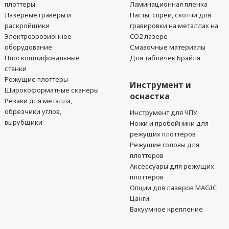
плоттеры
Ламинационная пленка
Лазерные гравёры и
Пасты, спреи, скотчи для
раскройщики
гравировки на металлах на
Электроэрозионное
CO2 лазере
оборудование
Смазочные материалы
Плоскошлифовальные
Для табличек Брайля
станки
Режущие плоттеры
Инструмент и
Широкоформатные сканеры
оснастка
Резаки для металла,
обрезчики углов,
Инструмент для ЧПУ
вырубщики
Ножи и пробойники для
режущих плоттеров
Режущие головы для
плоттеров
Аксессуары для режущих
плоттеров
Опции для лазеров MAGIC
Цанги
Вакуумное крепление