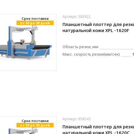
Артикул: 383922
Cрок поставки
от 30 до 90 дней
Планшетный плоттер для резк
натуральной кожи XPL -1620F
Область резки, мм
Макс. скорость резки(мм/сек)
Артикул: 858543
Cрок поставки
от 30 до 90 дней
Планшетный плоттер для резк
натуральной кожи XPL -1620C