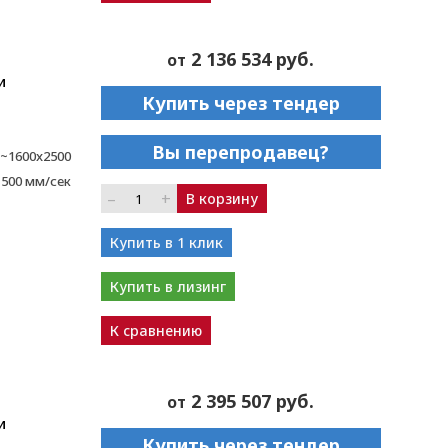
2 136 534 руб.
от
и
Купить через тендер
Вы перепродавец?
~1600x2500
1500 мм/сек
–
+
В корзину
Купить в 1 клик
Купить в лизинг
К сравнению
2 395 507 руб.
от
и
Купить через тендер