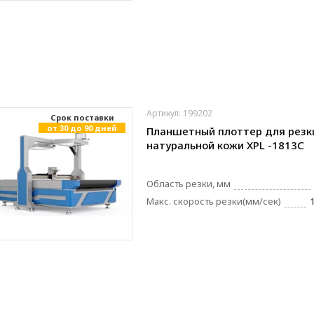
Артикул: 199202
Cрок поставки
от 30 до 90 дней
Планшетный плоттер для резк
натуральной кожи XPL -1813C
Область резки, мм
Макс. скорость резки(мм/сек)