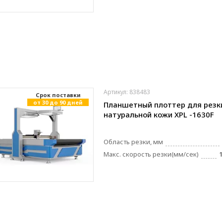
Артикул: 838483
Cрок поставки
от 30 до 90 дней
Планшетный плоттер для резк
натуральной кожи XPL -1630F
Область резки, мм
Макс. скорость резки(мм/сек)