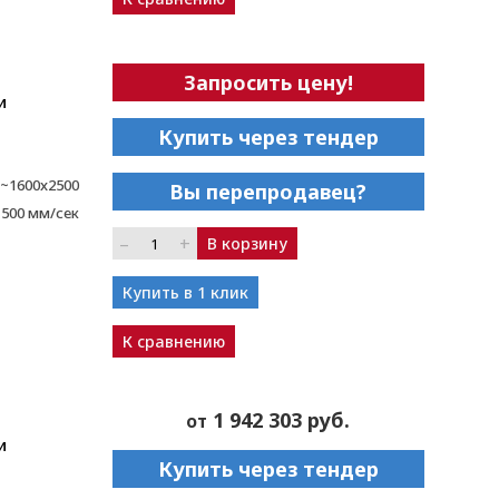
Запросить цену!
и
Купить через тендер
~1600x2500
Вы перепродавец?
1500 мм/сек
–
+
В корзину
Купить в 1 клик
К сравнению
1 942 303 руб.
от
и
Купить через тендер