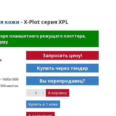
я кожи
- X-Plot серия XPL
боре планшетного режущего плоттера,
орму
Запросить цену!
и
Купить через тендер
~1600x1000
Вы перепродавец?
1500 мм/сек
–
+
В корзину
Купить в 1 клик
К сравнению