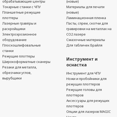
обрабатывающие центры
(новые)
Токарные станки с ЧПУ
Материалы для печати
Планшетные режущие
(новые)
плоттеры
Ламинационная пленка
Лазерные гравёры и
Пасты, спреи, скотчи для
раскройщики
гравировки на металлах на
Электроэрозионное
CO2 лазере
оборудование
Смазочные материалы
Плоскошлифовальные
Для табличек Брайля
станки
Режущие плоттеры
Инструмент и
Широкоформатные сканеры
оснастка
Резаки для металла,
обрезчики углов,
Инструмент для ЧПУ
вырубщики
Ножи и пробойники для
режущих плоттеров
Режущие головы для
плоттеров
Аксессуары для режущих
плоттеров
Опции для лазеров MAGIC