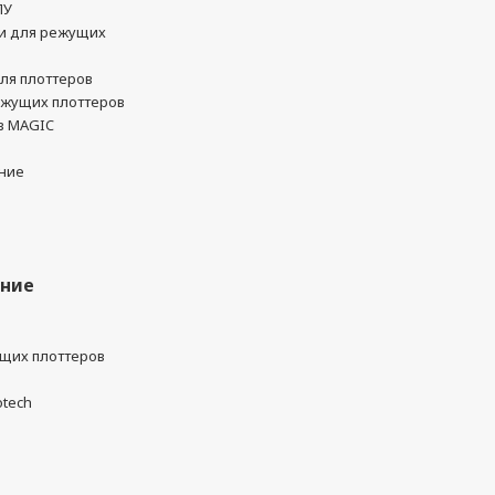
ПУ
и для режущих
ля плоттеров
ежущих плоттеров
в MAGIC
ние
ание
ущих плоттеров
otech