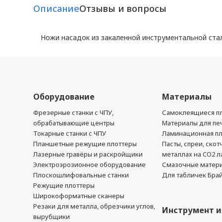
Описание
Отзывы и вопросы
Ножи насадок из закаленной инструментальной стал
Оборудование
Материалы
Фрезерные станки с ЧПУ,
Самоклеящиеся пл
обрабатывающие центры
Материалы для печ
Токарные станки с ЧПУ
Ламинационная п
Планшетные режущие плоттеры
Пасты, спреи, скот
Лазерные гравёры и раскройщики
металлах на CO2 л
Электроэрозионное оборудование
Смазочные матер
Плоскошлифовальные станки
Для табличек Бра
Режущие плоттеры
Широкоформатные сканеры
Резаки для металла, обрезчики углов,
Инструмент и
вырубщики