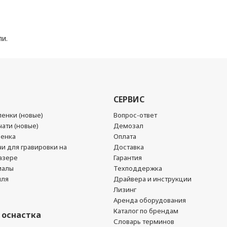
и.
СЕРВИС
енки (новые)
Вопрос-ответ
ати (новые)
Демозал
ленка
Оплата
чи для гравировки на
Доставка
азере
Гарантия
иалы
Техподдержка
йля
Драйвера и инструкции
Лизинг
Аренда оборудования
Каталог по брендам
 оснастка
Словарь терминов