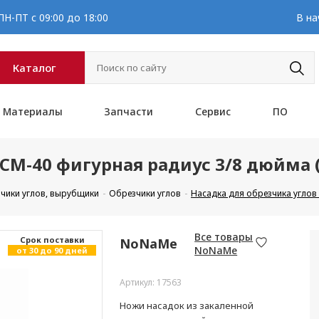
Н-ПТ с 09:00 до 18:00
В на
Каталог
Материалы
Запчасти
Сервис
ПО
CM-40 фигурная радиус 3/8 дюйма (0
зчики углов, вырубщики
Обрезчики углов
Насадка для обрезчика углов C
Все товары
Cрок поставки
NoNaMe
NoNaMe
от 30 до 90 дней
Артикул: 17563
Ножи насадок из закаленной