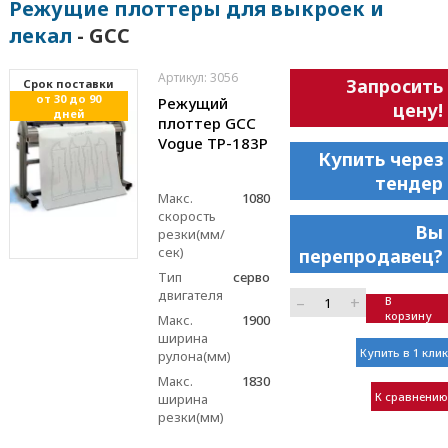
Режущие плоттеры для выкроек и
лекал
- GCC
Артикул: 3056
Запросить
Cрок поставки
от 30 до 90
Режущий
цену!
дней
плоттер GCC
Vogue TP-183P
Купить через
тендер
Макс.
1080
скорость
Вы
резки(мм/
сек)
перепродавец?
Тип
серво
двигателя
–
+
В
корзину
Макс.
1900
ширина
Купить в 1 клик
рулона(мм)
Макс.
1830
К сравнению
ширина
резки(мм)