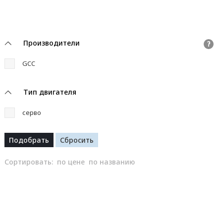
Производители
?
GCC
Тип двигателя
серво
Сортировать:
по цене
по названию