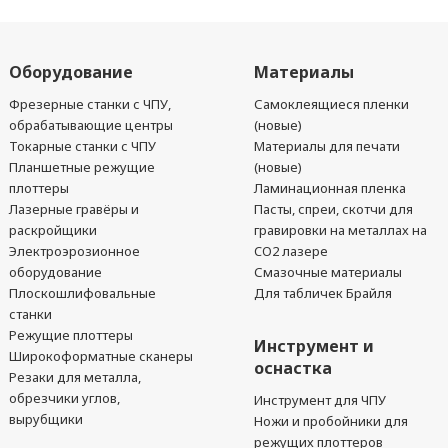
Оборудование
Материалы
Фрезерные станки с ЧПУ,
Самоклеящиеся пленки
обрабатывающие центры
(новые)
Токарные станки с ЧПУ
Материалы для печати
Планшетные режущие
(новые)
плоттеры
Ламинационная пленка
Лазерные гравёры и
Пасты, спреи, скотчи для
раскройщики
гравировки на металлах на
Электроэрозионное
CO2 лазере
оборудование
Смазочные материалы
Плоскошлифовальные
Для табличек Брайля
станки
Режущие плоттеры
Инструмент и
Широкоформатные сканеры
оснастка
Резаки для металла,
обрезчики углов,
Инструмент для ЧПУ
вырубщики
Ножи и пробойники для
режущих плоттеров