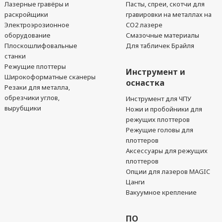
Лазерные гравёры и
Пасты, спреи, скотчи для
раскройщики
гравировки на металлах на
Электроэрозионное
CO2 лазере
оборудование
Смазочные материалы
Плоскошлифовальные
Для табличек Брайля
станки
Режущие плоттеры
Инструмент и
Широкоформатные сканеры
оснастка
Резаки для металла,
обрезчики углов,
Инструмент для ЧПУ
вырубщики
Ножи и пробойники для
режущих плоттеров
Режущие головы для
плоттеров
Аксессуары для режущих
плоттеров
Опции для лазеров MAGIC
Цанги
Вакуумное крепление
ПО