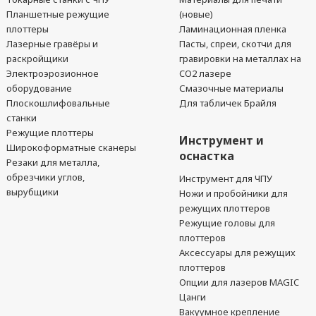
Планшетные режущие
(новые)
плоттеры
Ламинационная пленка
Лазерные гравёры и
Пасты, спреи, скотчи для
раскройщики
гравировки на металлах на
Электроэрозионное
CO2 лазере
оборудование
Смазочные материалы
Плоскошлифовальные
Для табличек Брайля
станки
Режущие плоттеры
Инструмент и
Широкоформатные сканеры
оснастка
Резаки для металла,
обрезчики углов,
Инструмент для ЧПУ
вырубщики
Ножи и пробойники для
режущих плоттеров
Режущие головы для
плоттеров
Аксессуары для режущих
плоттеров
Опции для лазеров MAGIC
Цанги
Вакуумное крепление