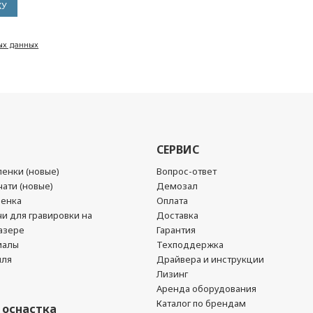
ых данных
СЕРВИС
енки (новые)
Вопрос-ответ
ати (новые)
Демозал
ленка
Оплата
чи для гравировки на
Доставка
азере
Гарантия
иалы
Техподдержка
йля
Драйвера и инструкции
Лизинг
Аренда оборудования
Каталог по брендам
 оснастка