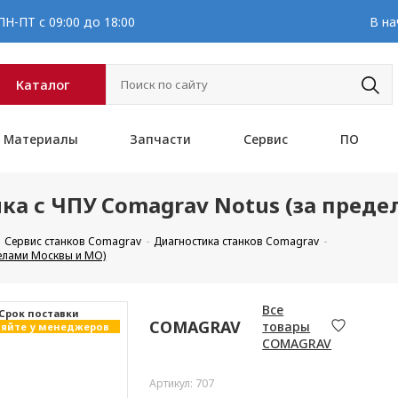
Н-ПТ с 09:00 до 18:00
В на
Каталог
Материалы
Запчасти
Сервис
ПО
ка с ЧПУ Comagrav Notus (за пред
Сервис станков Comagrav
Диагностика станков Comagrav
делами Москвы и МО)
Все
Cрок поставки
COMAGRAV
товары
яйте у менеджеров
COMAGRAV
Артикул: 707