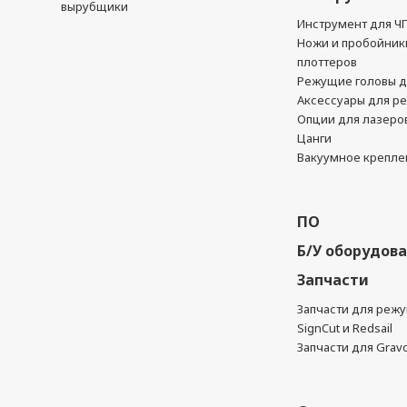
вырубщики
Инструмент для Ч
Ножи и пробойник
плоттеров
Режущие головы д
Аксессуары для р
Опции для лазеро
Цанги
Вакуумное крепле
ПО
Б/У оборудов
Запчасти
Запчасти для реж
SignCut и Redsail
Запчасти для Grav