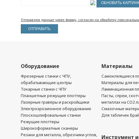
Отправляя данные через форму, согласен на обработку персональн
Оборудование
Материалы
Фрезерные станки с ЧПУ,
Самоклеящиеся пл
обрабатывающие центры
Материалы для печ
Токарные станки с ЧПУ
Ламинационная п
Планшетные режущие плоттеры
Пасты, спреи, скот
Лазерные гравёры и раскройщики
металлах на CO2 л
Электроэрозионное оборудование
Смазочные матер
Плоскошлифовальные станки
Для табличек Бра
Режущие плоттеры
Широкоформатные сканеры
Резаки для металла, обрезчики углов,
Инструмент и