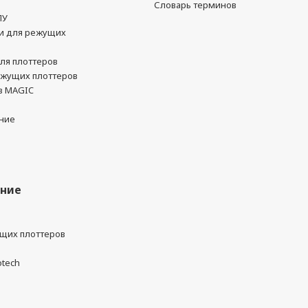
Словарь терминов
ПУ
и для режущих
ля плоттеров
ежущих плоттеров
в MAGIC
ние
ание
ущих плоттеров
otech