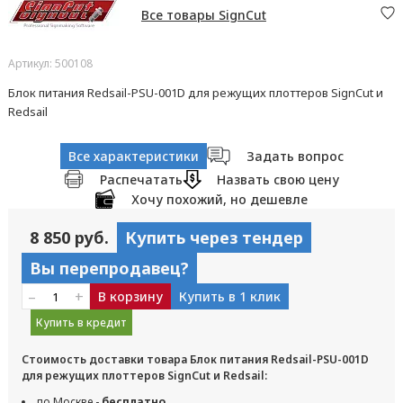
Все товары SignCut
Артикул: 500108
Блок питания Redsail-PSU-001D для режущих плоттеров SignCut и
Redsail
Все характеристики
Задать вопрос
Распечатать
Назвать свою цену
Хочу похожий, но дешевле
8 850 руб.
Купить через тендер
Вы перепродавец?
–
+
В корзину
Купить в 1 клик
Купить в кредит
Стоимость доставки товара Блок питания Redsail-PSU-001D
для режущих плоттеров SignCut и Redsail:
по Москве -
бесплатно