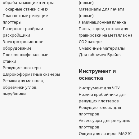
обрабатывающие центры
(новые)
Токарные станки с ЧПУ
Материалы для печати
Планшетные режущие
(новые)
плоттеры
Ламинационная пленка
Лазерные гравёры и
Пасты, спреи, скотчи для
раскройщики
гравировки на металлах на
Электроэрозионное
CO2 лазере
оборудование
Смазочные материалы
Плоскошлифовальные
Для табличек Брайля
станки
Режущие плоттеры
Инструмент и
Широкоформатные сканеры
оснастка
Резаки для металла,
обрезчики углов,
Инструмент для ЧПУ
вырубщики
Ножи и пробойники для
режущих плоттеров
Режущие головы для
плоттеров
Аксессуары для режущих
плоттеров
Опции для лазеров MAGIC