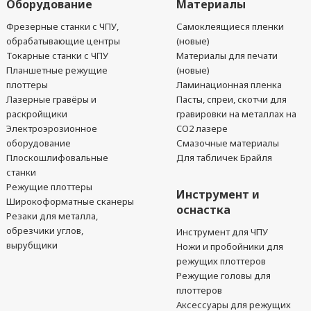
Оборудование
Материалы
Фрезерные станки с ЧПУ,
Самоклеящиеся пленки
обрабатывающие центры
(новые)
Токарные станки с ЧПУ
Материалы для печати
Планшетные режущие
(новые)
плоттеры
Ламинационная пленка
Лазерные гравёры и
Пасты, спреи, скотчи для
раскройщики
гравировки на металлах на
Электроэрозионное
CO2 лазере
оборудование
Смазочные материалы
Плоскошлифовальные
Для табличек Брайля
станки
Режущие плоттеры
Инструмент и
Широкоформатные сканеры
оснастка
Резаки для металла,
обрезчики углов,
Инструмент для ЧПУ
вырубщики
Ножи и пробойники для
режущих плоттеров
Режущие головы для
плоттеров
Аксессуары для режущих