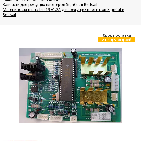
Запчасти для режущих плоттеров SignCut и Redsail
Материнская плата L6219 v1.2A для режущих плоттеров SignCut и
Redsail
Cрок поставки
от 1 до 30 дней