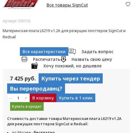
Все товары SignCut
Артикул: 500102
Материнская плата L6219 v1.2A для режущих плоттеров SignCut и
Redsail
Все характеристики
Задать вопрос
Распечатать
Назвать свою цену
Хочу похожий, но дешевле
7 425 руб.
Купить через тендер
Вы перепродавец?
–
+
В корзину
Купить в 1 клик
Купить в кредит
Стоимость доставки товара Материнская плата L6219 v1.2A
для режущих плоттеров SignCut и Redsail:
по Москве -
бесплатно