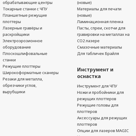
обрабатывающие центры
(новые)
Токарные станки с ЧПУ
Материалы для печати
Планшетные режущие
(новые)
плоттеры
Ламинационная пленка
Лазерные гравёры и
Пасты, спреи, скотчи для
раскройщики
гравировки на металлах на
Электроэрозионное
CO2 лазере
оборудование
Смазочные материалы
Плоскошлифовальные
Для табличек Брайля
станки
Режущие плоттеры
Инструмент и
Широкоформатные сканеры
оснастка
Резаки для металла,
обрезчики углов,
Инструмент для ЧПУ
вырубщики
Ножи и пробойники для
режущих плоттеров
Режущие головы для
плоттеров
Аксессуары для режущих
плоттеров
Опции для лазеров MAGIC