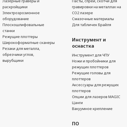
Лазерные гравёры и
Пасты, спреи, скотчи для
раскройщики
гравировки на металлах на
Электроэрозионное
CO2 лазере
оборудование
Смазочные материалы
Плоскошлифовальные
Для табличек Брайля
станки
Режущие плоттеры
Инструмент и
Широкоформатные сканеры
оснастка
Резаки для металла,
обрезчики углов,
Инструмент для ЧПУ
вырубщики
Ножи и пробойники для
режущих плоттеров
Режущие головы для
плоттеров
Аксессуары для режущих
плоттеров
Опции для лазеров MAGIC
Цанги
Вакуумное крепление
ПО