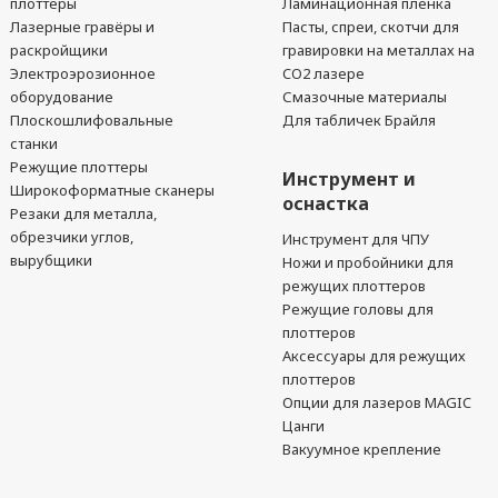
плоттеры
Ламинационная пленка
Лазерные гравёры и
Пасты, спреи, скотчи для
раскройщики
гравировки на металлах на
Электроэрозионное
CO2 лазере
оборудование
Смазочные материалы
Плоскошлифовальные
Для табличек Брайля
станки
Режущие плоттеры
Инструмент и
Широкоформатные сканеры
оснастка
Резаки для металла,
обрезчики углов,
Инструмент для ЧПУ
вырубщики
Ножи и пробойники для
режущих плоттеров
Режущие головы для
плоттеров
Аксессуары для режущих
плоттеров
Опции для лазеров MAGIC
Цанги
Вакуумное крепление