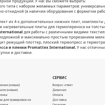
ирной продукции. У нас Вы сможете выбрать:
го типа с набором желаемых параметров: универсальны
ьно-откидной (в наличии оборудование с форматом рабоч
плект из 4-х дополнительных нижних плит, комплекты д
 нагревательные плиты для термопереноса на толстые
ternational
для
работы с различными видами текстил
одложкой и максимально простым прорезанием мелких 
ит режущий плоттер, плоский термопресс и термотранс
са и пленки Promattex International.
У нас отличны
упки и доставки.
СЕРВИС
енки (новые)
Вопрос-ответ
ати (новые)
Демозал
ленка
Оплата
чи для гравировки на
Доставка
азере
Гарантия