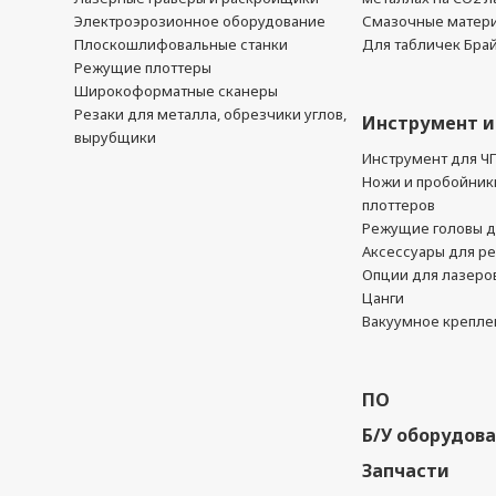
Электроэрозионное оборудование
Смазочные матер
Плоскошлифовальные станки
Для табличек Бра
Режущие плоттеры
Широкоформатные сканеры
Резаки для металла, обрезчики углов,
Инструмент и
вырубщики
Инструмент для Ч
Ножи и пробойник
плоттеров
Режущие головы д
Аксессуары для р
Опции для лазеро
Цанги
Вакуумное крепле
ПО
Б/У оборудов
Запчасти