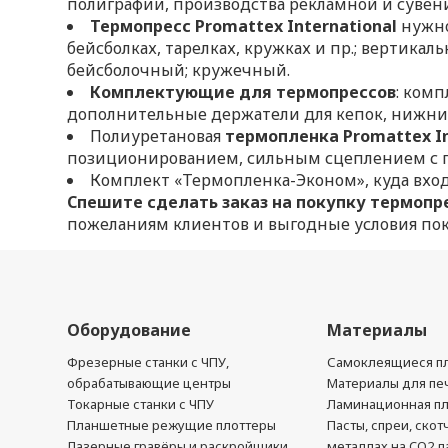
полиграфии, производства рекламной и сувен
Термопресс Promattex International
нужно
бейсболках, тарелках, кружках и пр.; вертикал
бейсболочный; кружечный.
Комплектующие для термопрессов
: ком
дополнительные держатели для кепок, нижние
Полиуретановая
термопленка Promattex In
позиционированием, сильным сцеплением с п
Комплект «Термопленка-Эконом», куда вход
Спешите сделать заказ на покупку термопрес
пожеланиям клиентов и выгодные условия пок
Оборудование
Материалы
Фрезерные станки с ЧПУ,
Самоклеящиеся пл
обрабатывающие центры
Материалы для печ
Токарные станки с ЧПУ
Ламинационная п
Планшетные режущие плоттеры
Пасты, спреи, скот
Лазерные гравёры и раскройщики
металлах на CO2 л