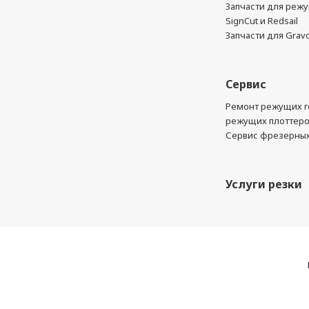
Запчасти для реж
SignCut и Redsail
Запчасти для Grav
Сервис
Ремонт режущих г
режущих плоттер
Сервис фрезерных
Услуги резки