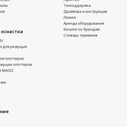
иалы
Техподдержка
йля
Драйвера и инструкции
Лизинг
Аренда оборудования
Каталог по брендам
 оснастка
Словарь терминов
ПУ
и для режущих
ля плоттеров
ежущих плоттеров
в MAGIC
ние
ание