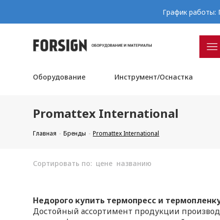
График работы: П
Оборудование
Инструмент/Оснастка
Promattex International
Главная
Бренды
Promattex International
Сортировать по:
цене
названию
Недорого купить термопресс и термопленку
Достойный ассортимент продукции производите