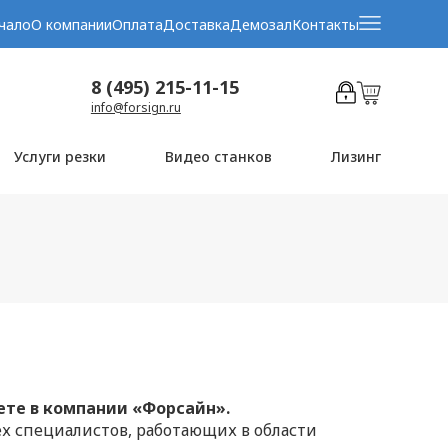
чало
О компании
Оплата
Доставка
Демозал
Контакты
8 (495) 215-11-15
info@forsign.ru
Услуги резки
Видео станков
Лизинг
ете в компании «Форсайн».
х специалистов, работающих в области