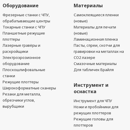
Оборудование
Материалы
Фрезерные станки с ЧПУ,
Самоклеящиеся пленки
обрабатывающие центры
(новые)
Токарные станки с ЧПУ
Материалы для печати
Планшетные режущие
(новые)
плоттеры
Ламинационная пленка
Лазерные гравёры и
Пасты, спреи, скотчи для
раскройщики
гравировки на металлах на
Электроэрозионное
CO2 лазере
оборудование
Смазочные материалы
Плоскошлифовальные
Для табличек Брайля
станки
Режущие плоттеры
Инструмент и
Широкоформатные сканеры
оснастка
Резаки для металла,
обрезчики углов,
Инструмент для ЧПУ
вырубщики
Ножи и пробойники для
режущих плоттеров
Режущие головы для
плоттеров