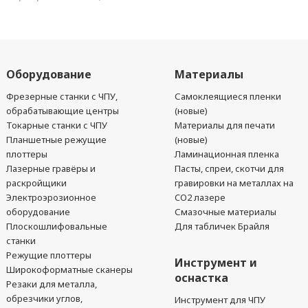
Оборудование
Материалы
Фрезерные станки с ЧПУ,
Самоклеящиеся пленки
обрабатывающие центры
(новые)
Токарные станки с ЧПУ
Материалы для печати
Планшетные режущие
(новые)
плоттеры
Ламинационная пленка
Лазерные гравёры и
Пасты, спреи, скотчи для
раскройщики
гравировки на металлах на
Электроэрозионное
CO2 лазере
оборудование
Смазочные материалы
Плоскошлифовальные
Для табличек Брайля
станки
Режущие плоттеры
Инструмент и
Широкоформатные сканеры
оснастка
Резаки для металла,
обрезчики углов,
Инструмент для ЧПУ