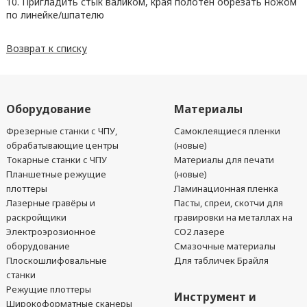
10. Пригладить стык валиком, края полотен обрезать ножом
по линейке/шпателю
Возврат к списку
Оборудование
Материалы
Фрезерные станки с ЧПУ,
Самоклеящиеся пленки
обрабатывающие центры
(новые)
Токарные станки с ЧПУ
Материалы для печати
Планшетные режущие
(новые)
плоттеры
Ламинационная пленка
Лазерные гравёры и
Пасты, спреи, скотчи для
раскройщики
гравировки на металлах на
Электроэрозионное
CO2 лазере
оборудование
Смазочные материалы
Плоскошлифовальные
Для табличек Брайля
станки
Режущие плоттеры
Инструмент и
Широкоформатные сканеры