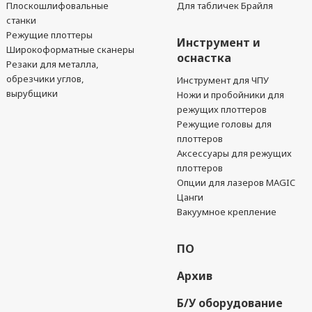
Плоскошлифовальные
Для табличек Брайля
станки
Режущие плоттеры
Инструмент и
Широкоформатные сканеры
оснастка
Резаки для металла,
обрезчики углов,
Инструмент для ЧПУ
вырубщики
Ножи и пробойники для
режущих плоттеров
Режущие головы для
плоттеров
Аксессуары для режущих
плоттеров
Опции для лазеров MAGIC
Цанги
Вакуумное крепление
ПО
Архив
Б/У оборудование