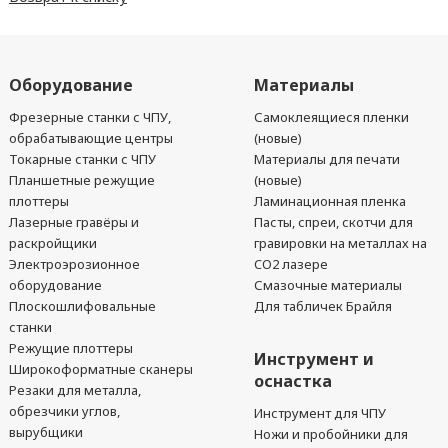
Оборудование
Материалы
Фрезерные станки с ЧПУ,
Самоклеящиеся пленки
обрабатывающие центры
(новые)
Токарные станки с ЧПУ
Материалы для печати
Планшетные режущие
(новые)
плоттеры
Ламинационная пленка
Лазерные гравёры и
Пасты, спреи, скотчи для
раскройщики
гравировки на металлах на
Электроэрозионное
CO2 лазере
оборудование
Смазочные материалы
Плоскошлифовальные
Для табличек Брайля
станки
Режущие плоттеры
Инструмент и
Широкоформатные сканеры
оснастка
Резаки для металла,
обрезчики углов,
Инструмент для ЧПУ
вырубщики
Ножи и пробойники для