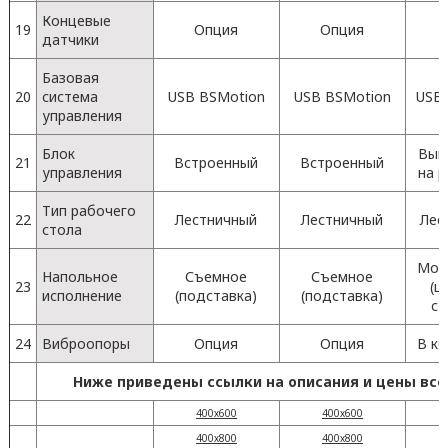
Концевые
19
Опция
Опция
датчики
Базовая
20
система
USB BSMotion
USB BSMotion
USB
управления
Блок
Вын
21
Встроенный
Встроенный
управления
на 
Тип рабочего
22
Лестничный
Лестничный
Лес
стола
Мон
Напольное
Съемное
Съемное
23
(ц
исполнение
(подставка)
(подставка)
ст
24
Виброопоры
Опция
Опция
В к
Ниже приведены ссылки на описания и цены все
400х600
400х600
4
400х800
400х800
4