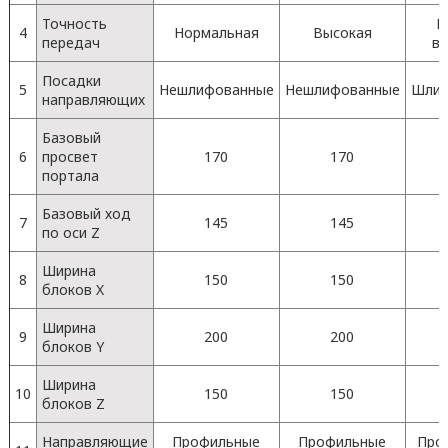
Точность
К
4
Нормальная
Высокая
передач
в
Посадки
5
Нешлифованные
Нешлифованные
Шлиф
направляющих
Базовый
6
просвет
170
170
портала
Базовый ход
7
145
145
по оси Z
Ширина
8
150
150
блоков X
Ширина
9
200
200
блоков Y
Ширина
10
150
150
блоков Z
Направляющие
Профильные
Профильные
Про