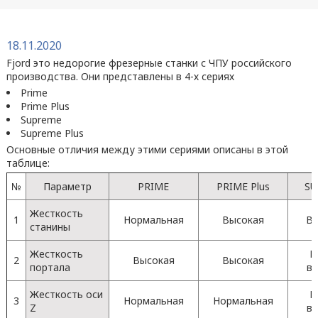
18.11.2020
Fjord это недорогие фрезерные станки с ЧПУ российского
производства. Они представлены в 4-х сериях
Prime
Prime Plus
Supreme
Supreme Plus
Основные отличия между этими сериями описаны в этой
таблице:
№
Параметр
PRIME
PRIME Plus
SU
Жесткость
1
Нормальная
Высокая
В
станины
Жесткость
К
2
Высокая
Высокая
портала
в
Жесткость оси
К
3
Нормальная
Нормальная
Z
в