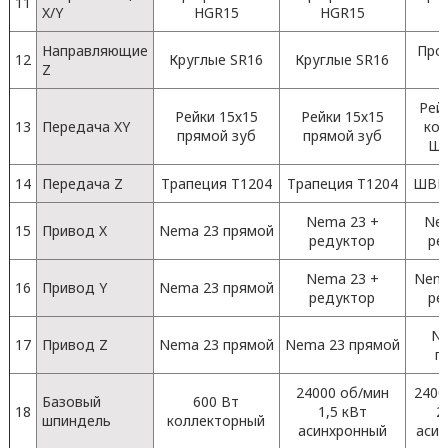
11
X/Y
HGR15
HGR15
H
Направляющие
Про
12
Круглые SR16
Круглые SR16
Z
H
Рей
Рейки 15х15
Рейки 15х15
13
Передача XY
кос
прямой зуб
прямой зуб
ШВ
14
Передача Z
Трапеция T1204
Трапеция T1204
ШВП 
Nema 23 +
Ne
15
Привод X
Nema 23 прямой
редуктор
ре
Nema 23 +
Nema
16
Привод Y
Nema 23 прямой
редуктор
ре
N
17
Привод Z
Nema 23 прямой
Nema 23 прямой
п
24000 об/мин
2400
Базовый
600 Вт
18
1,5 кВт
2
шпиндель
коллекторный
асинхронный
аси