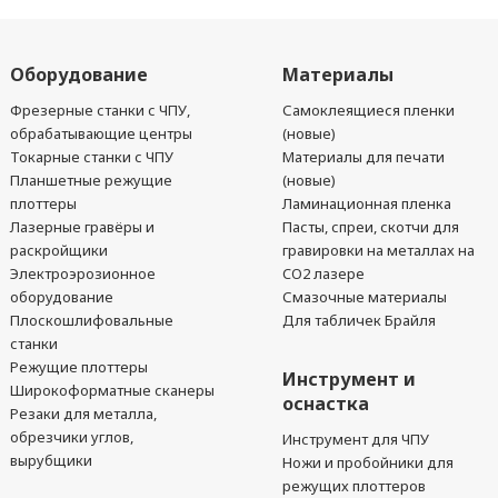
Оборудование
Материалы
Фрезерные станки с ЧПУ,
Самоклеящиеся пленки
обрабатывающие центры
(новые)
Токарные станки с ЧПУ
Материалы для печати
Планшетные режущие
(новые)
плоттеры
Ламинационная пленка
Лазерные гравёры и
Пасты, спреи, скотчи для
раскройщики
гравировки на металлах на
Электроэрозионное
CO2 лазере
оборудование
Смазочные материалы
Плоскошлифовальные
Для табличек Брайля
станки
Режущие плоттеры
Инструмент и
Широкоформатные сканеры
оснастка
Резаки для металла,
обрезчики углов,
Инструмент для ЧПУ
вырубщики
Ножи и пробойники для
режущих плоттеров