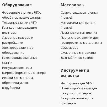
Оборудование
Материалы
Фрезерные станки с ЧПУ,
Самоклеящиеся пленки
обрабатывающие центры
(новые)
Токарные станки с ЧПУ
Материалы для печати
Планшетные режущие
(новые)
плоттеры
Ламинационная пленка
Лазерные гравёры и
Пасты, спреи, скотчи для
раскройщики
гравировки на металлах на
Электроэрозионное
CO2 лазере
оборудование
Смазочные материалы
Плоскошлифовальные
Для табличек Брайля
станки
Режущие плоттеры
Инструмент и
Широкоформатные сканеры
оснастка
Резаки для металла,
обрезчики углов,
Инструмент для ЧПУ
вырубщики
Ножи и пробойники для
режущих плоттеров
Режущие головы для
плоттеров